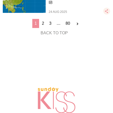
睇
24 AUG 2025
1
2
3
…
80
BACK TO TOP