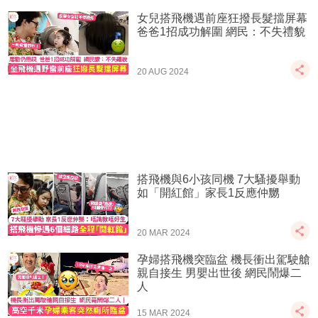
女兒搭飛機遇前座狂撥長髮擋屏幕
爸爸1招成功解圍 網民：不失禮貌
20 AUG 2024
搭飛機與6小孩同機 7大騷擾舉動
如「開紅館」家長1反應仲嬲
20 MAR 2024
孕婦搭飛機突臨盆 機長衝出駕駛艙
親自接生 男嬰出世後 網民鬧爆二
人
15 MAR 2024