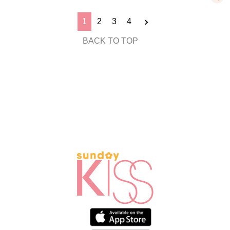
1
2
3
4
BACK TO TOP