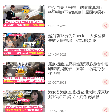
空少自爆「飛機上的骯髒真相」：
搭飛機絕不會點咖啡 原因極噁心
18 DEC 2023
起飛前18分先Check-in 大叔登機
失敗大鬧機場：你點賠畀我！
17 NOV 2023
廉航機艙走廊突然驚現呢樣物件需
即時取消航班！乘客：今鋪真係生
化危機
25 OCT 2023
港女香港航空登機被拒大鬧 原來睇
漏1個細節 網民：真係要驗眼
18 OCT 2023