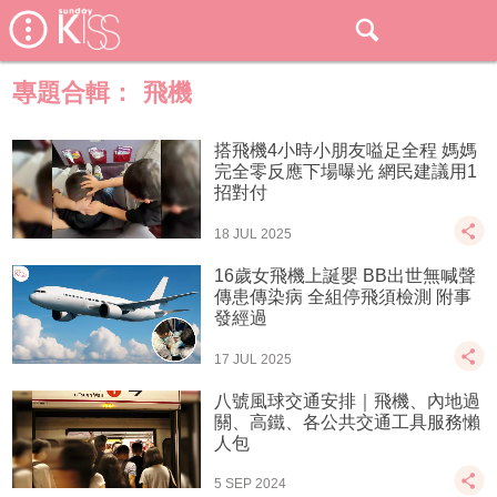
專題合輯：
飛機
搭飛機4小時小朋友嗌足全程 媽媽
完全零反應下場曝光 網民建議用1
招對付
18 JUL 2025
16歲女飛機上誕嬰 BB出世無喊聲
傳患傳染病 全組停飛須檢測 附事
發經過
17 JUL 2025
八號風球交通安排｜飛機、內地過
關、高鐵、各公共交通工具服務懶
人包
5 SEP 2024