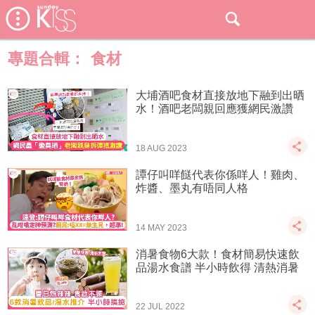
專題合輯：
食材
大埔酒吧食材直接放地下融到出晒
水！酒吧老闆親回應獲網民激讚
18 AUG 2023
譚仔叫咩餸代表你係咩人！雞肉、
炸醬、墨丸有唔同人格
14 MAY 2023
消暑食物6大款！食材簡易快速飲
品湯水食譜 半小時飲得 清熱消暑
22 JUL 2022