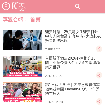
專題合輯：
首爾
醫美針劑｜25歲港女生醫美打針
中毒入院留醫 針劑中毒7大症狀或
數星期後出現
7 APR 2026
首爾親子酒店2026必住推介13
間！小童免費入住+兒童遊樂場/近
樂天世界
29 DEC 2023
請1日假去旅行｜麥美恩戴祖儀零
儀態遊韓國 Mayanne入行12年浮
誇有原因
10 MAR 2023