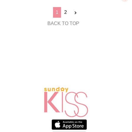
1
2
BACK TO TOP