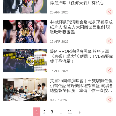
爆選擇唱《任何天氣》有私心
20 APR 2026
44歲薛凱琪演唱會爆喊身形暴瘦成
紙片人 摯友方大同離世受重創 現
嘔吐呼吸困難
15 APR 2026
爆MIRROR演唱會黑幕 報料人轟
《東張》講大話 網民：TVB都要靠
鏡仔爭流量！
15 APR 2026
英皇25周年演唱會｜王雙駿辭任但
仍留任謝霆鋒樂隊總指揮盛 演唱會
總監製劉偉強：籌備工作一直按進
度如常進行
9 APR 2026
1
2
3
…
11