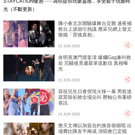
STAYCATION優惠⋯⋯為你提供玩樂靈感，享受親子玩樂時
光（不斷更新）
陳小春北京開騷爆舞台災難 連夜補
救台上淚崩引熱議 應采兒網上發文
狠揭「背後真相」
23 JUN 2026
炎明熹澳門撐姜濤 爆爛Gag兼叫救
命 完騷後竟遞親筆道歉信 真相曝
光
21 JUN 2026
容祖兒生日會突現火辣一幕 男歌迷
當眾除衫掀全場尖叫 壓軸公布重磅
喜訊
14 JUN 2026
詹天文傳以加簽合約換首個個唱 出
場費比隊友平兩成 演唱會已定檔