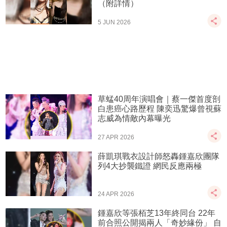
（附詳情）
5 JUN 2026
草蜢40周年演唱會｜蔡一傑首度剖
白患癌心路歷程 陳奕迅驚爆曾視蘇
志威為情敵內幕曝光
27 APR 2026
薛凱琪戰衣設計師怒轟鍾嘉欣團隊
列4大抄襲鐵證 網民反應兩極
24 APR 2026
鍾嘉欣等張栢芝13年終同台 22年
前合照公開揭兩人「奇妙緣份」 自