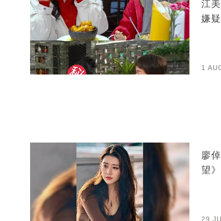
江美儀
嫌疑
1 AU
廖倬
望》
29 J