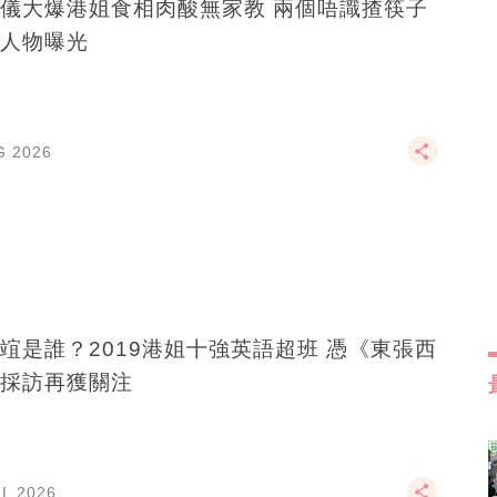
大爆港姐食相肉酸無家教 兩個唔識揸筷子
人物曝光
G 2026
竩是誰？2019港姐十強英語超班 憑《東張西
採訪再獲關注
UL 2026