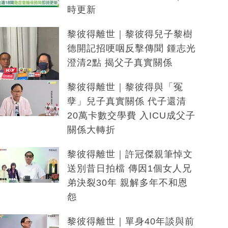
時更新
黎彼得離世｜黎彼得兒子黎樹
德開記招哽咽反擊傳聞 鍾志光
澄清2點 揭父子真實關係
黎彼得離世｜黎彼得與「冤
孽」兒子真實關係 代子還清
20萬卡數交學費 入ICU成父子
關係大轉折
黎彼得離世｜許冠傑親筆悼文
送別昔日拍檔 傳因1個女人兄
弟決裂30年 親解多年不和恩
怨
黎彼得離世｜單身40年談與前