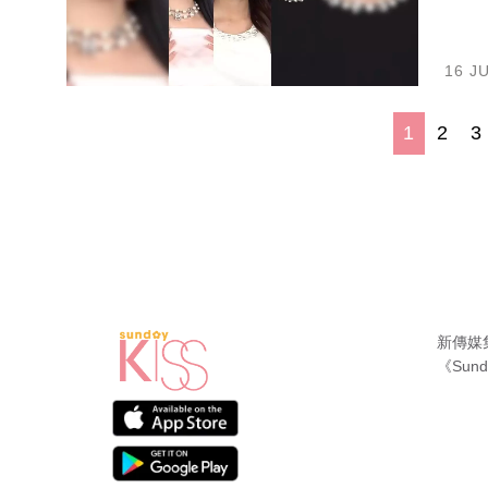
16 J
1
2
3
新傳媒
《Sund