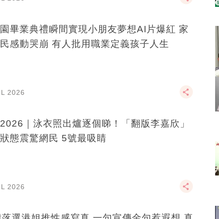
園畢業典禮瞬間實現小朋友夢想AI片爆紅 家
民感動哭崩 有人批用職業定義孩子人生
UL 2026
2026｜泳衣照出爐逐個睇！「翻版李嘉欣」
狀態震驚網民 5號最吸睛
UL 2026
歲落選港姐推性感寫真 一句宣傳金句惹遐想 真