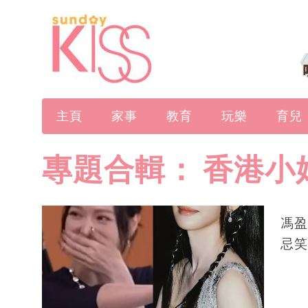
主頁
家事
教育
玩樂
育兒
專題合輯：
香港小
馮盈
忌笑