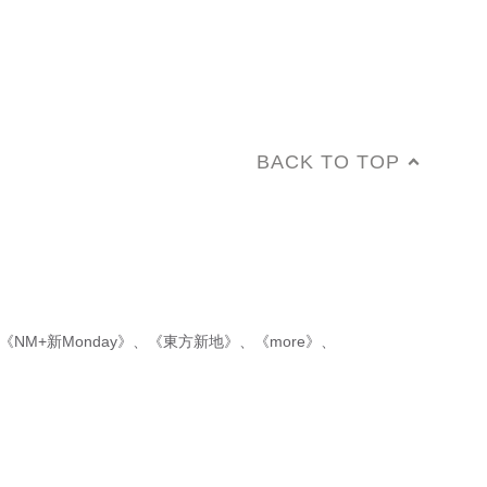
BACK TO TOP
《NM+新Monday》
、
《東方新地》
、
《more》
、