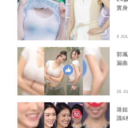
實身
3 JU
郭珮
漏曲
26 J
港姐
識6