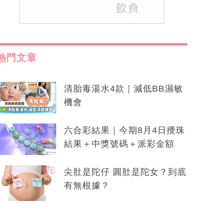
熱門文章
清胎毒湯水4款｜減低BB濕敏
機會
六合彩結果｜今期8月4日攪珠
結果＋中獎號碼＋派彩金額
尖肚是陀仔 圓肚是陀女？到底
有無根據？