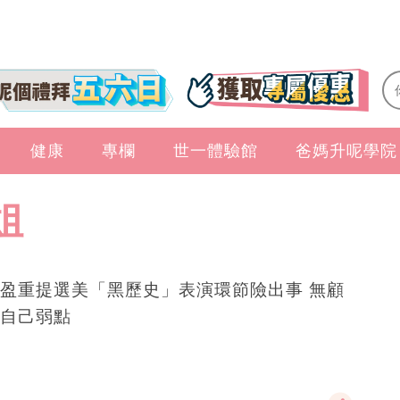
健康
專欄
世一體驗館
爸媽升呢學院
姐
盈重提選美「黑歷史」表演環節險出事 無顧
自己弱點