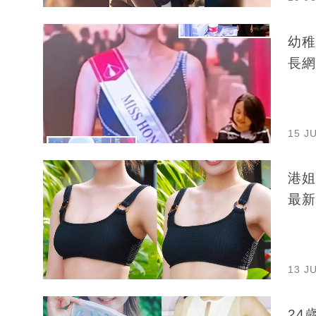
幼稚
長網
15 J
港姐
最新
13 J
24