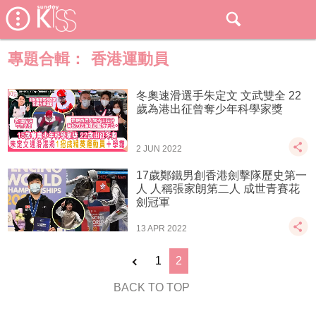
專題合輯：
香港運動員
冬奧速滑選手朱定文 文武雙全 22
歲為港出征曾奪少年科學家獎
2 JUN 2022
17歲鄭鐵男創香港劍擊隊歷史第一
人 人稱張家朗第二人 成世青賽花
劍冠軍
13 APR 2022
1
2
BACK TO TOP