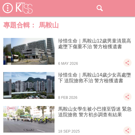
專題合輯：
馬鞍山
珍惜生命｜馬鞍山12歲男童清晨高
處墮下傷重不治 警方檢獲遺書
6 MAY 2026
珍惜生命｜馬鞍山14歲少女高處墮
下 送院搶救不治 警方檢獲遺書
8 FEB 2026
馬鞍山女學生被小巴撞至昏迷 緊急
送院搶救 警方初步調查有結果
18 SEP 2025