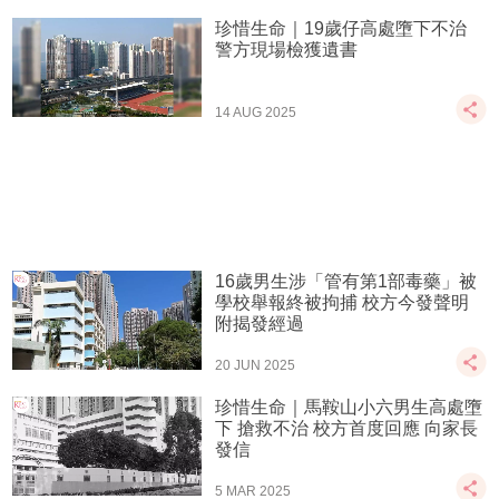
珍惜生命｜19歲仔高處墮下不治
警方現場檢獲遺書
14 AUG 2025
16歲男生涉「管有第1部毒藥」被
學校舉報終被拘捕 校方今發聲明
附揭發經過
20 JUN 2025
珍惜生命｜馬鞍山小六男生高處墮
下 搶救不治 校方首度回應 向家長
發信
5 MAR 2025