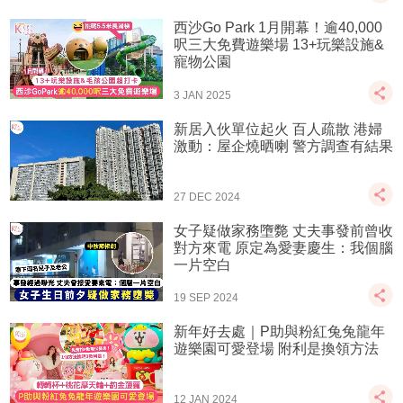
西沙Go Park 1月開幕！逾40,000
呎三大免費遊樂場 13+玩樂設施&
寵物公園
3 JAN 2025
新居入伙單位起火 百人疏散 港婦
激動：屋企燒晒喇 警方調查有結果
27 DEC 2024
女子疑做家務墮斃 丈夫事發前曾收
對方來電 原定為愛妻慶生：我個腦
一片空白
19 SEP 2024
新年好去處｜P助與粉紅兔兔龍年
遊樂園可愛登場 附利是換領方法
12 JAN 2024