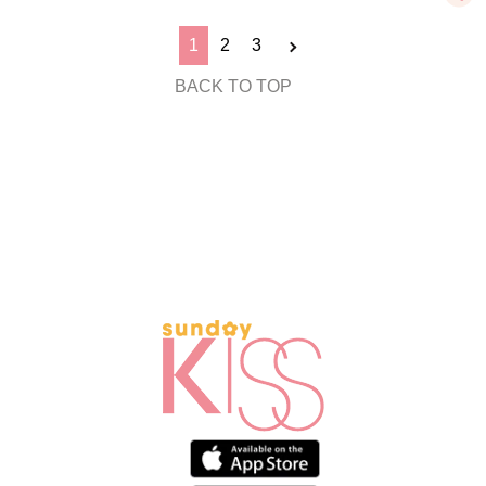
1
2
3
BACK TO TOP