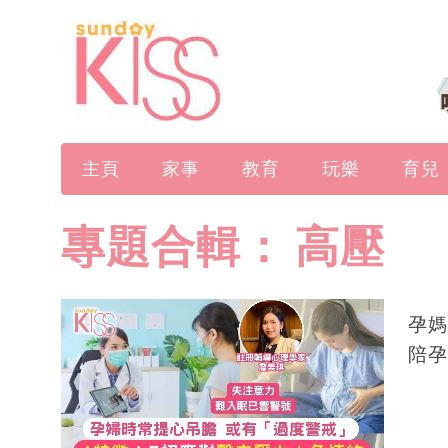
主頁
家事
教育
玩樂
育兒
專題合輯：
高壓
孕媽
陪孕