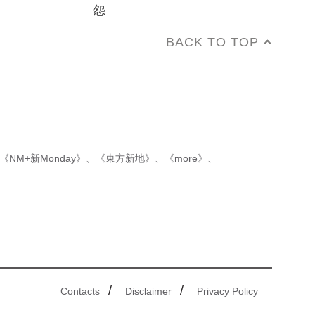
怨
BACK TO TOP
《NM+新Monday》
、
《東方新地》
、
《more》
、
/
/
Contacts
Disclaimer
Privacy Policy