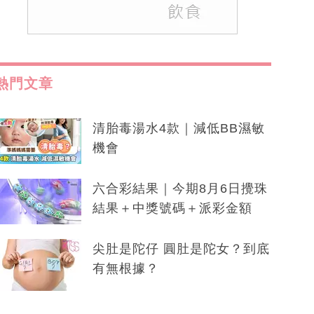
熱門文章
清胎毒湯水4款｜減低BB濕敏
機會
六合彩結果｜今期8月6日攪珠
結果＋中獎號碼＋派彩金額
尖肚是陀仔 圓肚是陀女？到底
有無根據？