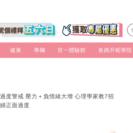
健康
專欄
世一體驗館
爸媽升呢學院
過度警戒 壓力＋負情緒大增 心理學家教7招
婦正面過度