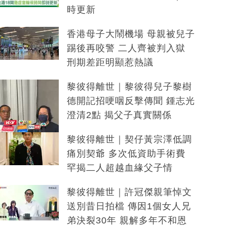
時更新
香港母子大鬧機場 母親被兒子
踢後再咬警 二人齊被判入獄
刑期差距明顯惹熱議
黎彼得離世｜黎彼得兒子黎樹
德開記招哽咽反擊傳聞 鍾志光
澄清2點 揭父子真實關係
黎彼得離世｜契仔黃宗澤低調
痛別契爺 多次低資助手術費
罕揭二人超越血緣父子情
黎彼得離世｜許冠傑親筆悼文
送別昔日拍檔 傳因1個女人兄
弟決裂30年 親解多年不和恩