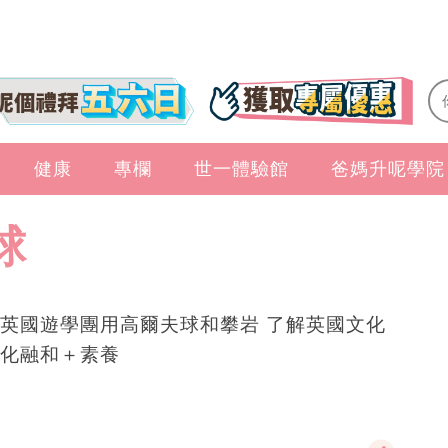
健康
專欄
世一體驗館
爸媽升呢學院
球
英國遊學團用高爾夫球和攀岩 了解英國文化
化融和＋素養