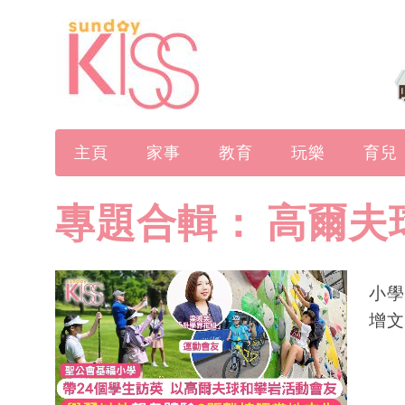
主頁
家事
教育
玩樂
育兒
專題合輯：
高爾夫
小學
增文