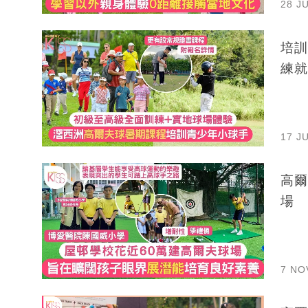
28 J
培訓
練就
17 J
高爾
場
7 NO