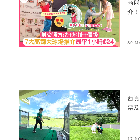
高爾
介！
30 M
西貢
票及
17 N