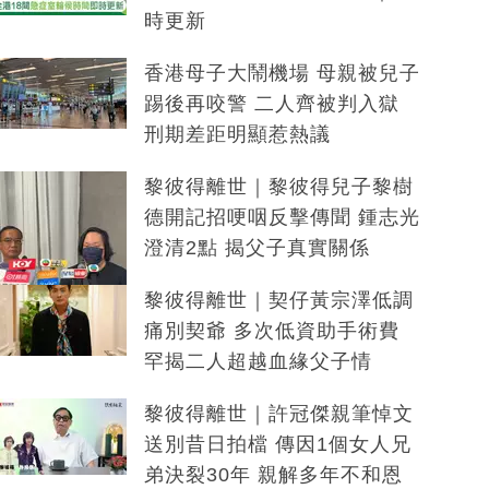
時更新
香港母子大鬧機場 母親被兒子
踢後再咬警 二人齊被判入獄
刑期差距明顯惹熱議
黎彼得離世｜黎彼得兒子黎樹
德開記招哽咽反擊傳聞 鍾志光
澄清2點 揭父子真實關係
黎彼得離世｜契仔黃宗澤低調
痛別契爺 多次低資助手術費
罕揭二人超越血緣父子情
黎彼得離世｜許冠傑親筆悼文
送別昔日拍檔 傳因1個女人兄
弟決裂30年 親解多年不和恩