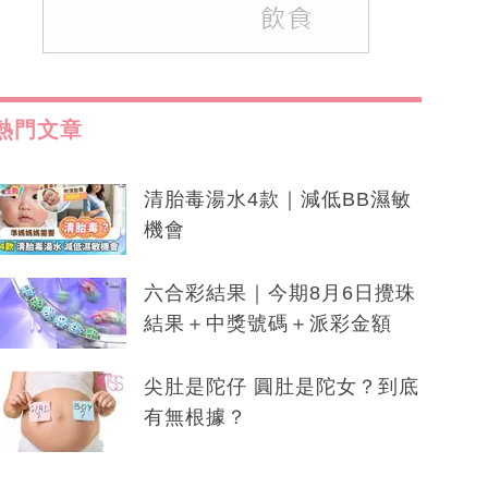
熱門文章
清胎毒湯水4款｜減低BB濕敏
機會
六合彩結果｜今期8月6日攪珠
結果＋中獎號碼＋派彩金額
尖肚是陀仔 圓肚是陀女？到底
有無根據？