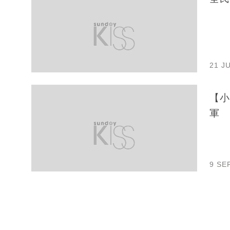
21 J
【小
軍
9 SE