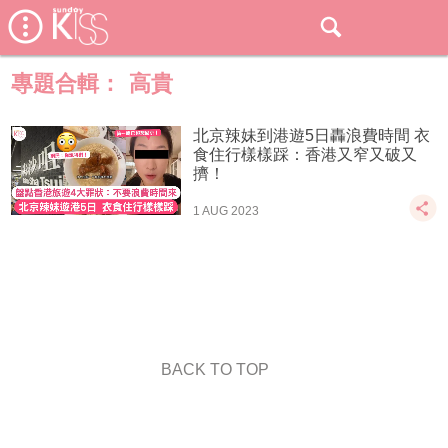
專題合輯：
高貴
北京辣妹到港遊5日轟浪費時間 衣
食住行樣樣踩：香港又窄又破又
擠！
1 AUG 2023
BACK TO TOP