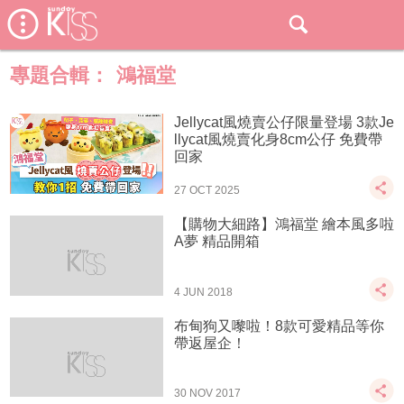
專題合輯：
鴻福堂
Jellycat風燒賣公仔限量登場 3款Je
llycat風燒賣化身8cm公仔 免費帶
回家
27 OCT 2025
【購物大細路】鴻福堂 繪本風多啦
A夢 精品開箱
4 JUN 2018
布甸狗又嚟啦！8款可愛精品等你
帶返屋企！
30 NOV 2017