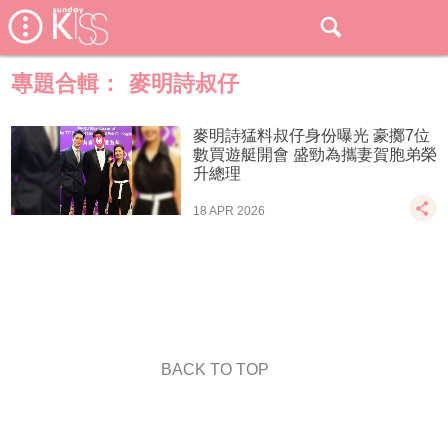
專題合輯：
麥明詩叔仔
麥明詩猛料叔仔身份曝光 豪擲7位
數買遊艇開會 盛勁為攜妻賀胞弟榮
升總理
18 APR 2026
BACK TO TOP