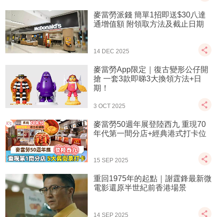
麥當勞派錢 簡單1招即送$30八達
通增值額 附領取方法及截止日期
14 DEC 2025
麥當勞App限定｜復古變形公仔開
搶 一套3款即睇3大換領方法+日
期！
3 OCT 2025
麥當勞50週年展登陸西九 重現70
年代第一間分店+經典港式打卡位
15 SEP 2025
重回1975年的起點｜謝霆鋒最新微
電影還原半世紀前香港場景
14 SEP 2025