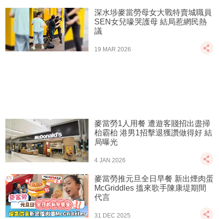
深水埗麥當勞母女大戰特賣城職員
SEN女兒嚎哭護母 結局惹網民熱
議
19 MAR 2026
麥當勞1人用餐 遭遊客賤招出盡掃
枱霸枱 港男1招擊退獲讚做得好 結
局曝光
4 JAN 2026
麥當勞推元旦全日早餐 新出煙肉蛋
McGriddles 搵來歌手陳康堤期間
代言
31 DEC 2025