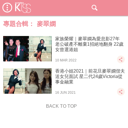
專題合輯：
麥翠嫻
家族榮耀｜麥翠嫻為愛息影27年
老公破產不離棄1招絕地翻身 22歲
女曾選港姐
10 MAR 2022
香港小姐2021｜前花旦麥翠嫻偕夫
送女兒面試 星二代24歲Victoria從
事金融業
16 JUN 2021
BACK TO TOP