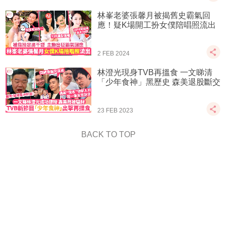
林峯老婆張馨月被揭舊史霸氣回
應！疑K場開工扮女僕陪唱照流出
2 FEB 2024
林澄光現身TVB再搵食 一文睇清
「少年食神」黑歷史 森美退股斷交
23 FEB 2023
BACK TO TOP