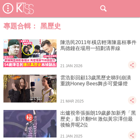
專題合輯：
黑歷史
陳浩民2011年橫店輕薄陳嘉桓事件
馬德鐘在場用一招劃清界線
21 JAN 2026
雲浩影回顧13歲黑歷史睇到崩潰
重跳Honey Bees舞步可愛爆燈
21 MAR 2025
出爐視帝張振朗19歲參加新秀「黑
歷史」影片翻Hit 激似黃宗澤但最
後輸畀呢2位
21 JAN 2025