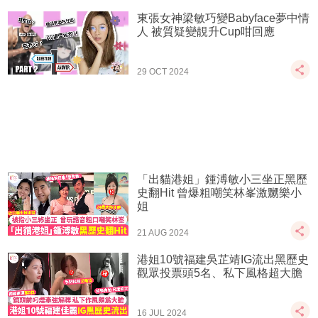
東張女神梁敏巧變Babyface夢中情
人 被質疑變靚升Cup咁回應
29 OCT 2024
「出貓港姐」鍾溥敏小三坐正黑歷
史翻Hit 曾爆粗嘲笑林峯激嬲樂小
姐
21 AUG 2024
港姐10號福建吳芷靖IG流出黑歷史
觀眾投票頭5名、私下風格超大膽
16 JUL 2024