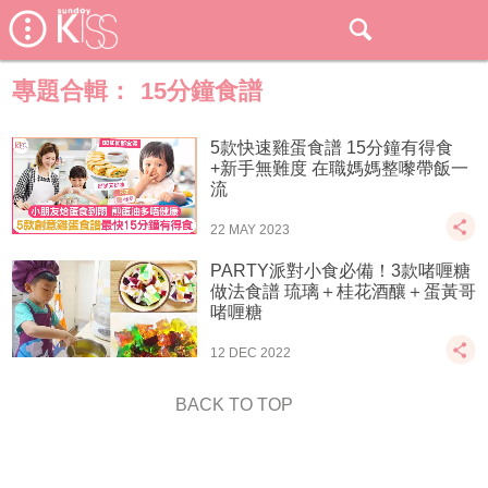
專題合輯：
15分鐘食譜
5款快速雞蛋食譜 15分鐘有得食
+新手無難度 在職媽媽整嚟帶飯一
流
22 MAY 2023
PARTY派對小食必備！3款啫喱糖
做法食譜 琉璃＋桂花酒釀＋蛋黃哥
啫喱糖
12 DEC 2022
BACK TO TOP