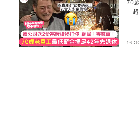
70
「超
16 O