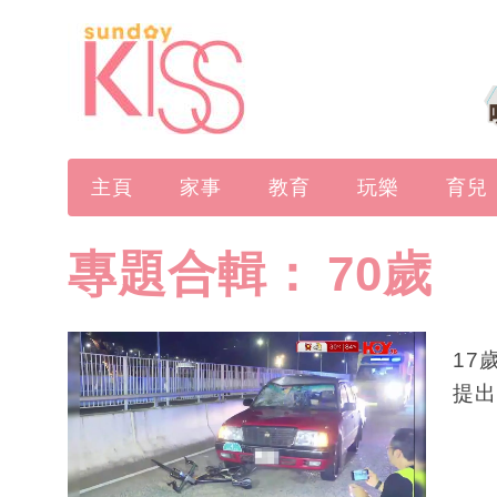
主頁
家事
教育
玩樂
育兒
專題合輯：
70歲
17
提出