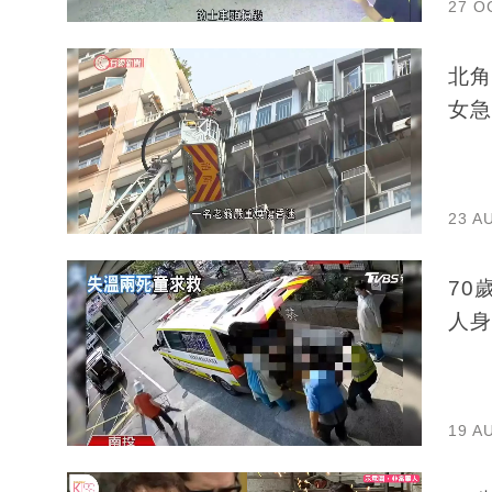
27 O
北角
女急
23 A
70
人身
19 A