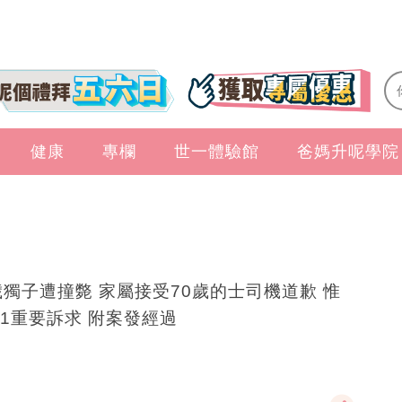
健康
專欄
世一體驗館
爸媽升呢學院
歲獨子遭撞斃 家屬接受70歲的士司機道歉 惟
1重要訴求 附案發經過