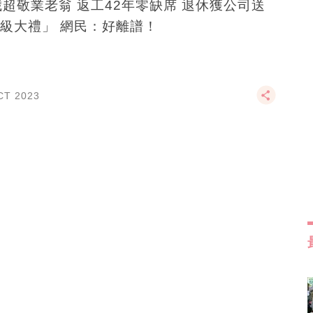
歲超敬業老翁 返工42年零缺席 退休獲公司送
級大禮」 網民：好離譜！
CT 2023