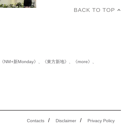
BACK TO TOP
《NM+新Monday》
、
《東方新地》
、
《more》
、
/
/
Contacts
Disclaimer
Privacy Policy