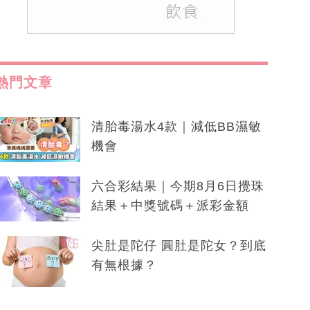
熱門文章
清胎毒湯水4款｜減低BB濕敏
機會
六合彩結果｜今期8月6日攪珠
結果＋中獎號碼＋派彩金額
尖肚是陀仔 圓肚是陀女？到底
有無根據？