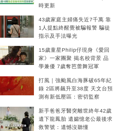
時更新
43歲家庭主婦痛失近7千萬 靠
1人提點終醒覺被騙報警 騙徒
指示及手法曝光
15歲童星Philip仔現身《愛回
家》一家團聚 揭名校背景 品
學兼優 7歲奪芭蕾舞冠軍
打風｜強颱風白海豚破65年紀
錄 2區將飆升至38度 天文台預
測有新低壓區：密切監察
新手爸爸牙醫突離世終年42歲
遺下龍鳳胎 遺孀憶老公最後求
救警號：遺憾沒聽懂