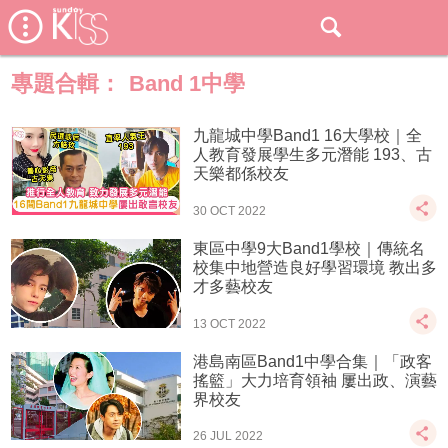
專題合輯：
Band 1中學
九龍城中學Band1 16大學校｜全
人教育發展學生多元潛能 193、古
天樂都係校友
30 OCT 2022
東區中學9大Band1學校｜傳統名
校集中地營造良好學習環境 教出多
才多藝校友
13 OCT 2022
港島南區Band1中學合集｜「政客
搖籃」大力培育領袖 屢出政、演藝
界校友
26 JUL 2022