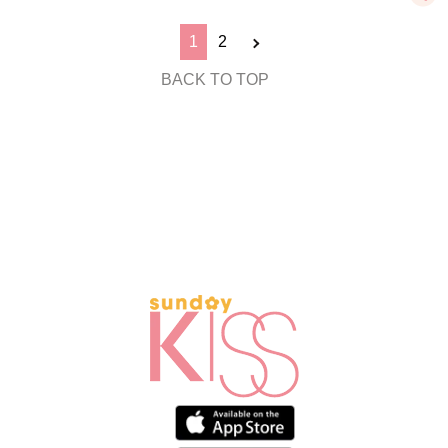
1
2
BACK TO TOP