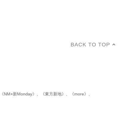
BACK TO TOP
《NM+新Monday》
、
《東方新地》
、
《more》
、