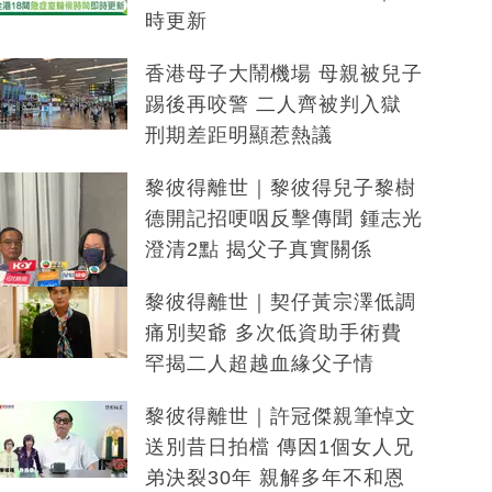
時更新
香港母子大鬧機場 母親被兒子
踢後再咬警 二人齊被判入獄
刑期差距明顯惹熱議
黎彼得離世｜黎彼得兒子黎樹
德開記招哽咽反擊傳聞 鍾志光
澄清2點 揭父子真實關係
黎彼得離世｜契仔黃宗澤低調
痛別契爺 多次低資助手術費
罕揭二人超越血緣父子情
黎彼得離世｜許冠傑親筆悼文
送別昔日拍檔 傳因1個女人兄
弟決裂30年 親解多年不和恩