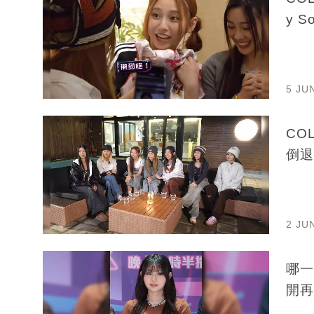
y 
5 JU
CO
倒退
2 JU
哪一
開再