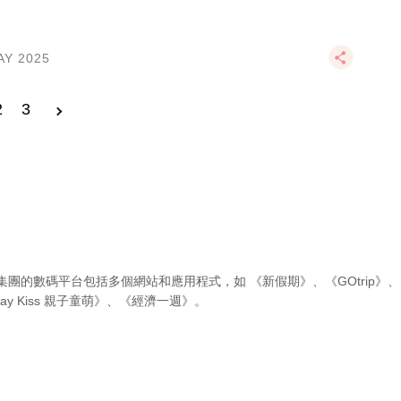
AY 2025
2
3
集團的數碼平台包括多個網站和應用程式，如
《新假期》
、
《GOtrip》
、
ay Kiss 親子童萌》
、
《經濟一週》
。