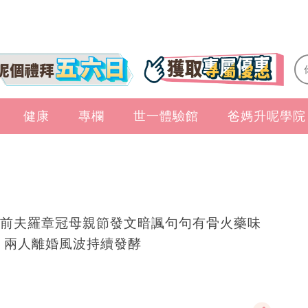
健康
專欄
世一體驗館
爸媽升呢學院
前夫羅章冠母親節發文暗諷句句有骨火藥味
 兩人離婚風波持續發酵