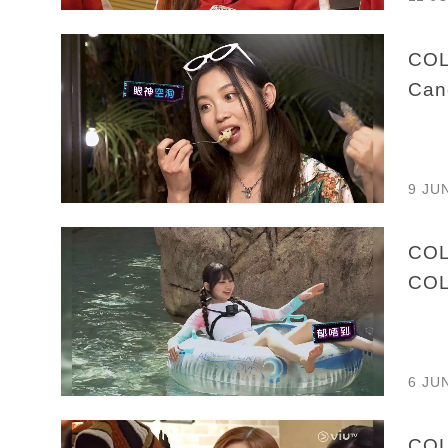
CO
Ca
9 JU
CO
CO
6 JU
CO