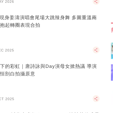
AY 2026
y現身姜濤演唱會尾場大跳辣身舞 多圖重溫兩
抱起轉圈表現合拍
EC 2025
下的彩虹｜唐詩詠與Day演母女掀熱議 導演
恒剖白拍攝原意
CT 2025