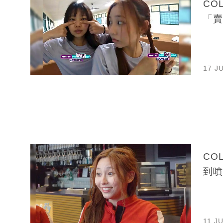
CO
「賣
17 J
CO
到噴
11 J