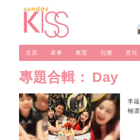
主頁
家事
教育
玩樂
育兒
專題合輯：
Day
李蘊
極濃