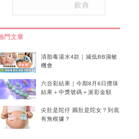
熱門文章
清胎毒湯水4款｜減低BB濕敏
機會
六合彩結果｜今期8月6日攪珠
結果＋中獎號碼＋派彩金額
尖肚是陀仔 圓肚是陀女？到底
有無根據？