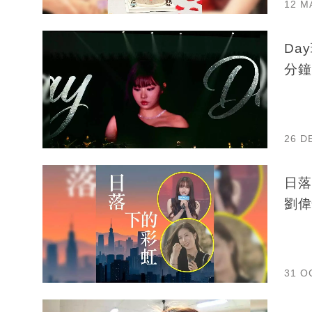
12 M
Da
分鐘
26 D
日落
劉偉
31 O