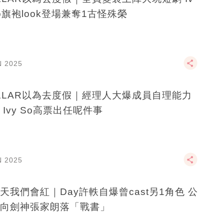
So旗袍look登場兼奪1古怪殊榮
N 2025
LLAR以為去度假｜經理人大爆成員自理能力
 Ivy So高票出任呢件事
N 2025
天我們會紅｜Day許軼自爆曾cast另1角色 公
向劍神張家朗落「戰書」