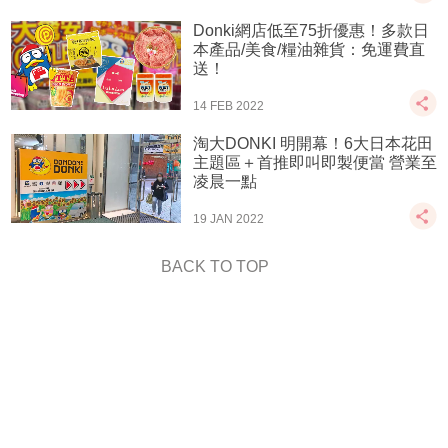
Donki網店低至75折優惠！多款日
本產品/美食/糧油雜貨：免運費直
送！
14 FEB 2022
淘大DONKI 明開幕！6大日本花田
主題區＋首推即叫即製便當 營業至
凌晨一點
19 JAN 2022
BACK TO TOP