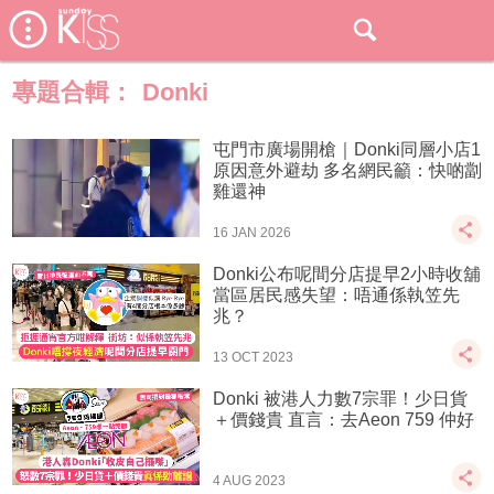
專題合輯：
Donki
屯門市廣場開槍｜Donki同層小店1
原因意外避劫 多名網民籲：快啲劏
雞還神
16 JAN 2026
Donki公布呢間分店提早2小時收舖
當區居民感失望：唔通係執笠先
兆？
13 OCT 2023
Donki 被港人力數7宗罪！少日貨
＋價錢貴 直言：去Aeon 759 仲好
4 AUG 2023