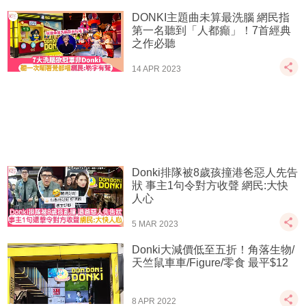
DONKI主題曲未算最洗腦 網民指
第一名聽到「人都癲」！7首經典
之作必聽
14 APR 2023
Donki排隊被8歲孩撞港爸惡人先告
狀 事主1句令對方收聲 網民:大快
人心
5 MAR 2023
Donki大減價低至五折！角落生物/
天竺鼠車車/Figure/零食 最平$12
8 APR 2022