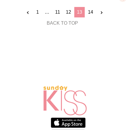
1
…
11
12
13
14
BACK TO TOP