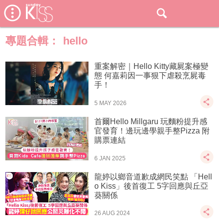
專題合輯：
hello
重案解密｜Hello Kitty藏屍案極變
態 何嘉莉因一事狠下虐殺烹屍毒
手！
5 MAY 2026
首爾Hello Millgaru 玩麵粉提升感
官發育！邊玩邊學親手整Pizza 附
購票連結
6 JAN 2025
龍婷以鄉音道歉成網民笑點 「Hell
o Kiss」後首復工 5字回應與丘亞
葵關係
26 AUG 2024