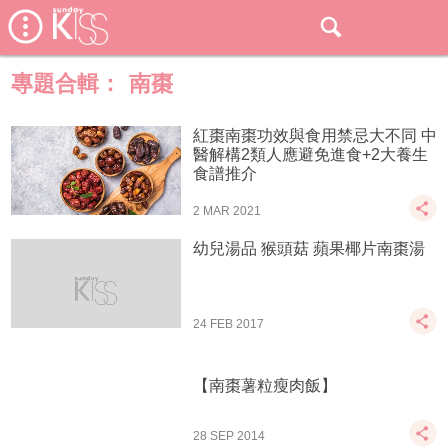
專題合輯：
南棗
紅棗南棗功效與食用禁忌大不同 中
醫解構2類人應避免進食+2大養生
食譜推介
2 MAR 2021
幼兒湯品 猴頭菇 蘋果椰片南棗湯
24 FEB 2017
【南棗薯粒瘦肉飯】
28 SEP 2014