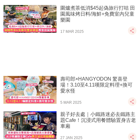
圍爐煮茶低消$45起偽旅行打咭 田
園風味烤日料/海鮮+免費室內兒童
樂園
17 MAR 2025
壽司郎×HANGYODON 驚喜登
場！3.10至4.11嘆限定料理+換可
愛水怪
5 MAR 2025
親子好去處｜小鐵路迷必去鐵路主
題Cafe！沉浸式用餐體驗置身古老
車廂
27 JAN 2025