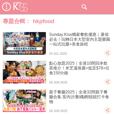
專題合輯：
hkpfood
Sunday Kiss獨家餐飲優惠｜暑假
必去！玩轉日本大型室內主題樂園
一站式玩樂+美食旅程
25 JUL 2025
點心放題2025｜全港10間回本飲
茶推介！米芝蓮推薦+低至$78+任
食150分鐘
26 JUN 2025
親子餐廳2025｜全港32間親子餐
廳合集 室內沙灘/繩網/靚靚打卡食
物
26 JUN 2025