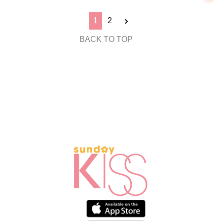
1
2
BACK TO TOP