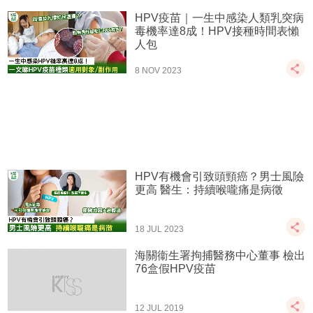
HPV疫苗｜一生中感染人類乳突病
毒機率達8成！HPV接種時間表懶
人包
8 NOV 2023
HPV有機會引致頭頸癌？男士風險
更高 醫生：持續喉嚨痛是病徵
18 JUL 2023
海關衞生署拘捕醫務中心董事 檢出
76盒假HPV疫苗
12 JUL 2019