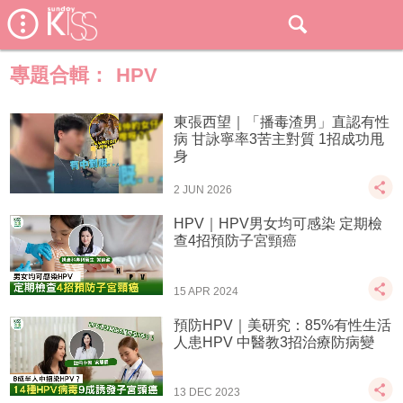
專題合輯：
HPV
東張西望｜「播毒渣男」直認有性
病 甘詠寧率3苦主對質 1招成功甩
身
2 JUN 2026
HPV｜HPV男女均可感染 定期檢
查4招預防子宮頸癌
15 APR 2024
預防HPV｜美研究：85%有性生活
人患HPV 中醫教3招治療防病變
13 DEC 2023