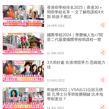
香港IB學校排名2025｜香港30＋
間IB學校名單 一文了解IB課程4大
類 助孩子應試
16 APR 2024
國際學校2024｜學費懶人包+7間
星二代最愛國際學校IB課程一覽
11 JAN 2023
3大IB好處 在港增競爭力 思維能力
佳
12 AUG 2022
IB放榜2022｜VSA出11位狀元榜
眼 孔博士分享IB致勝關鍵 比本地
學制更佳？
14 JUL 2022