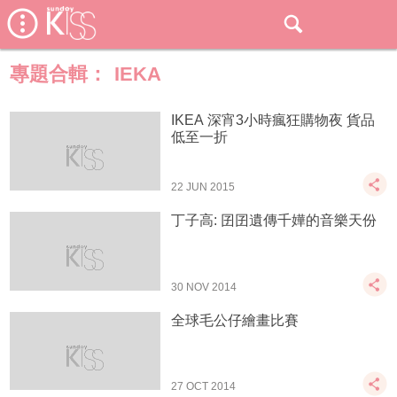
專題合輯：
IEKA
IKEA 深宵3小時瘋狂購物夜 貨品
低至一折
22 JUN 2015
丁子高: 囝囝遺傳千嬅的音樂天份
30 NOV 2014
全球毛公仔繪畫比賽
27 OCT 2014