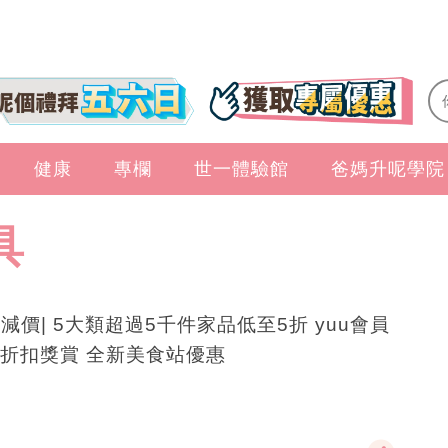
健康
專欄
世一體驗館
爸媽升呢學院
具
ea減價| 5大類超過5千件家品低至5折 yuu會員
折扣獎賞 全新美食站優惠