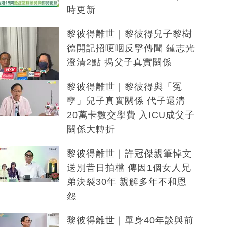
時更新
黎彼得離世｜黎彼得兒子黎樹
德開記招哽咽反擊傳聞 鍾志光
澄清2點 揭父子真實關係
黎彼得離世｜黎彼得與「冤
孽」兒子真實關係 代子還清
20萬卡數交學費 入ICU成父子
關係大轉折
黎彼得離世｜許冠傑親筆悼文
送別昔日拍檔 傳因1個女人兄
弟決裂30年 親解多年不和恩
怨
黎彼得離世｜單身40年談與前