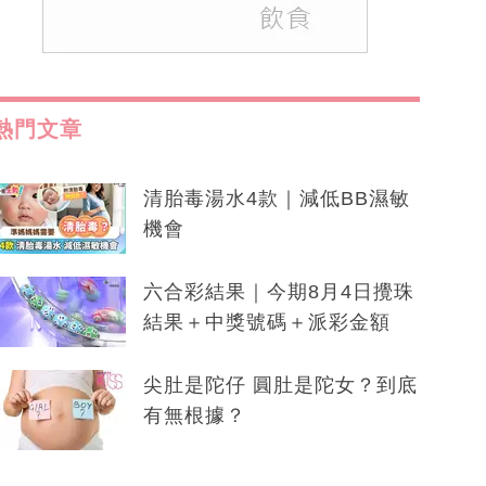
熱門文章
清胎毒湯水4款｜減低BB濕敏
機會
六合彩結果｜今期8月4日攪珠
結果＋中獎號碼＋派彩金額
尖肚是陀仔 圓肚是陀女？到底
有無根據？