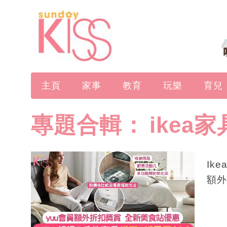
主頁
家事
教育
玩樂
育兒
專題合輯：
ikea家
Ik
額外