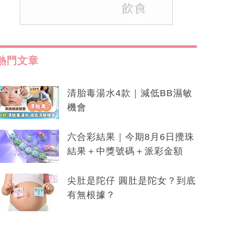
熱門文章
清胎毒湯水4款｜減低BB濕敏
機會
六合彩結果｜今期8月6日攪珠
結果＋中獎號碼＋派彩金額
尖肚是陀仔 圓肚是陀女？到底
有無根據？