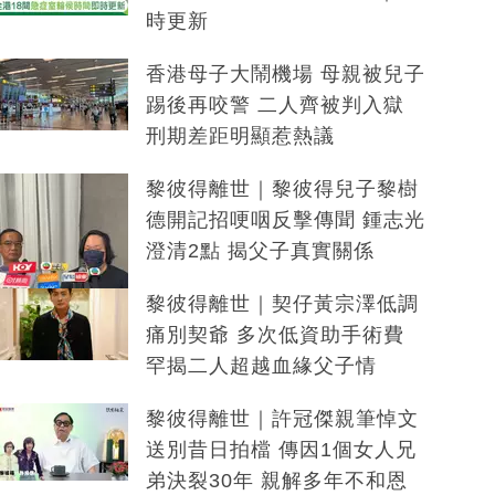
時更新
香港母子大鬧機場 母親被兒子
踢後再咬警 二人齊被判入獄
刑期差距明顯惹熱議
黎彼得離世｜黎彼得兒子黎樹
德開記招哽咽反擊傳聞 鍾志光
澄清2點 揭父子真實關係
黎彼得離世｜契仔黃宗澤低調
痛別契爺 多次低資助手術費
罕揭二人超越血緣父子情
黎彼得離世｜許冠傑親筆悼文
送別昔日拍檔 傳因1個女人兄
弟決裂30年 親解多年不和恩