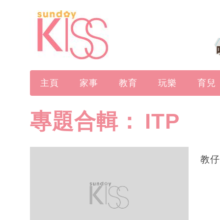
主頁
家事
教育
玩樂
育兒
專題合輯：
ITP
教仔