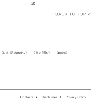
怨
BACK TO TOP
《NM+新Monday》
、
《東方新地》
、
《more》
、
/
/
Contacts
Disclaimer
Privacy Policy