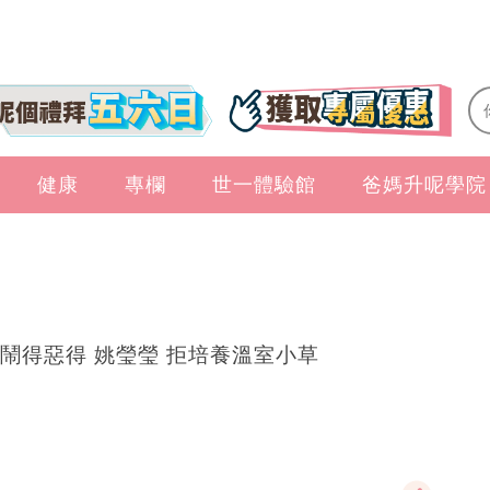
健康
專欄
世一體驗館
爸媽升呢學院
鬧得惡得 姚瑩瑩 拒培養溫室小草