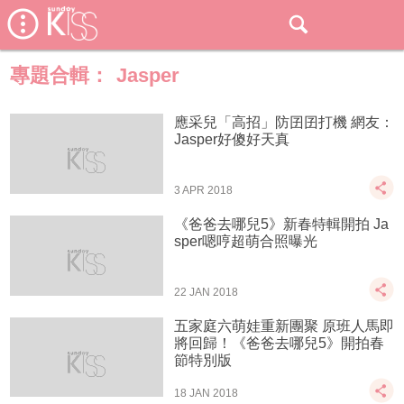
專題合輯：
Jasper
應采兒「高招」防囝囝打機 網友：
Jasper好傻好天真
3 APR 2018
《爸爸去哪兒5》新春特輯開拍 Ja
sper嗯哼超萌合照曝光
22 JAN 2018
五家庭六萌娃重新團聚 原班人馬即
將回歸！《爸爸去哪兒5》開拍春
節特別版
18 JAN 2018