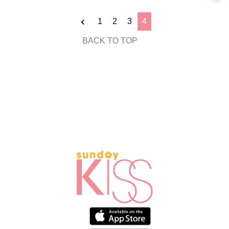
1
2
3
4
BACK TO TOP