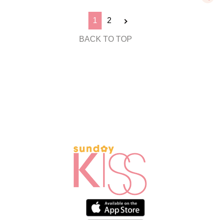
1
2
BACK TO TOP