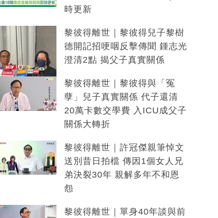
時更新
黎彼得離世｜黎彼得兒子黎樹
德開記招哽咽反擊傳聞 鍾志光
澄清2點 揭父子真實關係
黎彼得離世｜黎彼得與「冤
孽」兒子真實關係 代子還清
20萬卡數交學費 入ICU成父子
關係大轉折
黎彼得離世｜許冠傑親筆悼文
送別昔日拍檔 傳因1個女人兄
弟決裂30年 親解多年不和恩
怨
黎彼得離世｜單身40年談與前