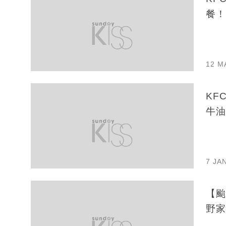
餐！
12 M
KF
牛油
7 JA
【颱
野家