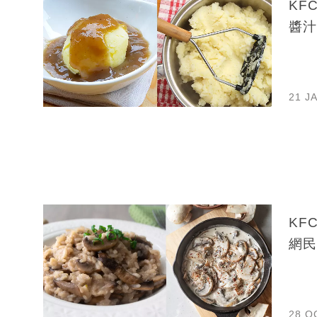
KF
醬汁
21 J
KF
網民
28 O