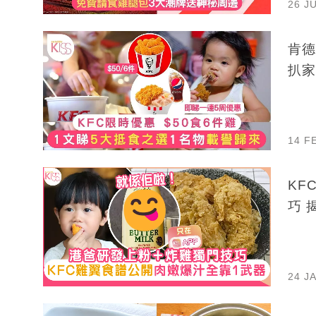
26 J
肯德
扒家
14 F
KF
巧 
24 J