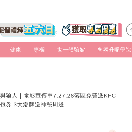
健康
專欄
世一體驗館
爸媽升呢學院
與狼人｜電影宣傳車7.27.28落區免費派KFC
包券 3大潮牌送神秘周邊