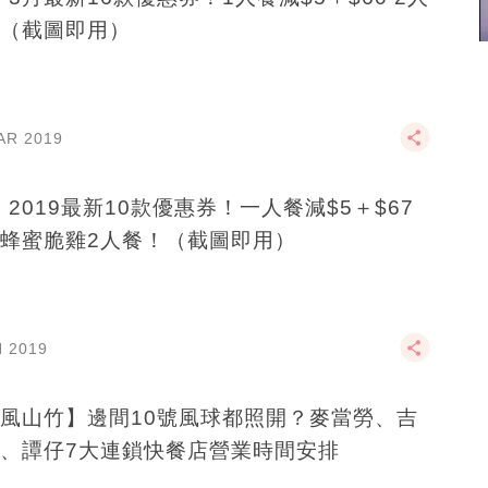
（截圖即用）
AR 2019
C 2019最新10款優惠券！一人餐減$5＋$67
蜂蜜脆雞2人餐！（截圖即用）
N 2019
風山竹】邊間10號風球都照開？麥當勞、吉
、譚仔7大連鎖快餐店營業時間安排