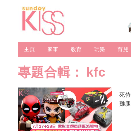
主頁
家事
教育
玩樂
育兒
專題合輯：
kfc
死侍
雞腿