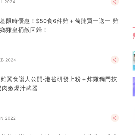
UL 2024
基限時優惠！$50食6件雞＋葡撻買一送一 雞
鄉雞皇桶飯回歸！
EB 2024
C雞翼食譜大公開-港爸研發上粉＋炸雞獨門技
揭肉嫩爆汁武器
AN 2022