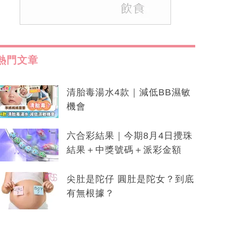
熱門文章
清胎毒湯水4款｜減低BB濕敏
機會
六合彩結果｜今期8月4日攪珠
結果＋中獎號碼＋派彩金額
尖肚是陀仔 圓肚是陀女？到底
有無根據？