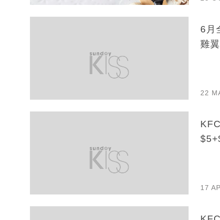
6月
雞翼
22 M
KF
$5
17 A
KF