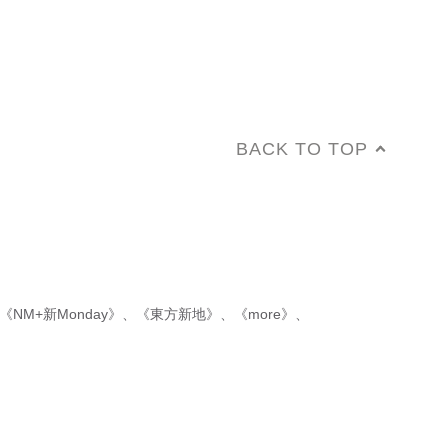
BACK TO TOP
《NM+新Monday》
、
《東方新地》
、
《more》
、