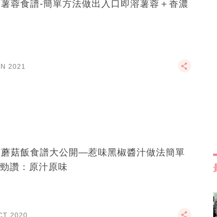
C薯蓉食譜-簡單方法做出入口即溶薯蓉＋香濃
AN 2021
C蘑菇飯食譜大公開—惹味黑椒醬汁做法簡單
勁讚：原汁原味
CT 2020