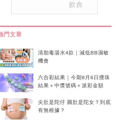
熱門文章
清胎毒湯水4款｜減低BB濕敏
機會
六合彩結果｜今期8月6日攪珠
結果＋中獎號碼＋派彩金額
尖肚是陀仔 圓肚是陀女？到底
有無根據？