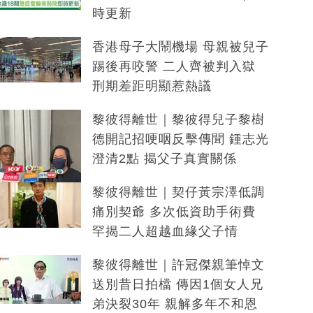
時更新
香港母子大鬧機場 母親被兒子
踢後再咬警 二人齊被判入獄
刑期差距明顯惹熱議
黎彼得離世｜黎彼得兒子黎樹
德開記招哽咽反擊傳聞 鍾志光
澄清2點 揭父子真實關係
黎彼得離世｜契仔黃宗澤低調
痛別契爺 多次低資助手術費
罕揭二人超越血緣父子情
黎彼得離世｜許冠傑親筆悼文
送別昔日拍檔 傳因1個女人兄
弟決裂30年 親解多年不和恩