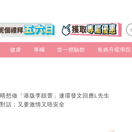
健康
專欄
世一體驗館
爸媽升呢學院
晴想做「港版李靚蕾」連環發文回應L先生
對話：又要激情又唔安全