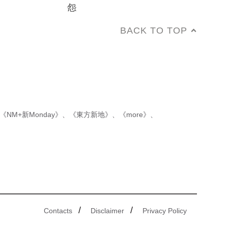
怨
BACK TO TOP
《NM+新Monday》
、
《東方新地》
、
《more》
、
/
/
Contacts
Disclaimer
Privacy Policy