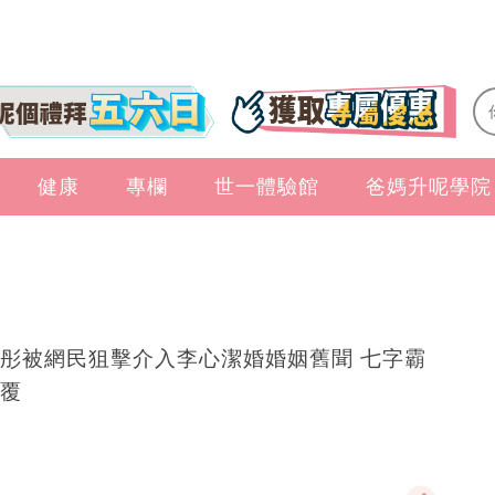
健康
專欄
世一體驗館
爸媽升呢學院
彤被網民狙擊介入李心潔婚婚姻舊聞 七字霸
覆