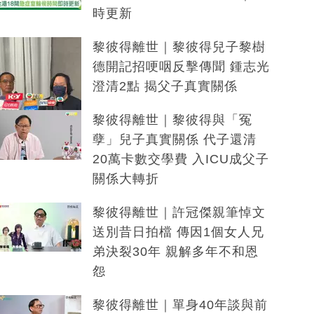
時更新
黎彼得離世｜黎彼得兒子黎樹
德開記招哽咽反擊傳聞 鍾志光
澄清2點 揭父子真實關係
黎彼得離世｜黎彼得與「冤
孽」兒子真實關係 代子還清
20萬卡數交學費 入ICU成父子
關係大轉折
黎彼得離世｜許冠傑親筆悼文
送別昔日拍檔 傳因1個女人兄
弟決裂30年 親解多年不和恩
怨
黎彼得離世｜單身40年談與前