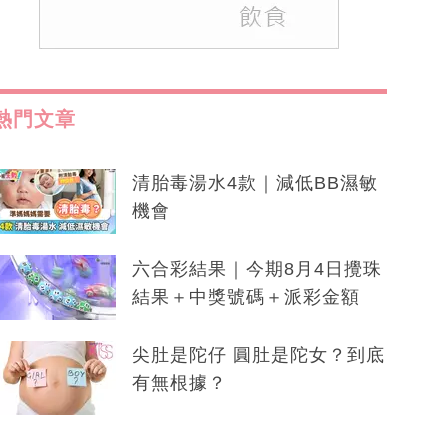
熱門文章
清胎毒湯水4款｜減低BB濕敏
機會
六合彩結果｜今期8月4日攪珠
結果＋中獎號碼＋派彩金額
尖肚是陀仔 圓肚是陀女？到底
有無根據？