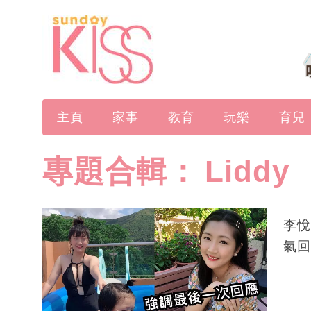
主頁
家事
教育
玩樂
育兒
專題合輯：
Liddy
李悅
氣回