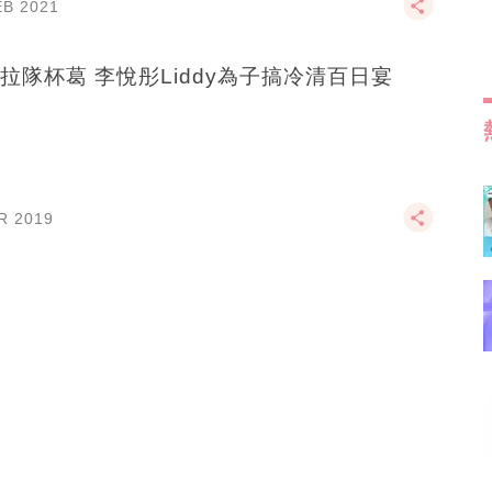
EB 2021
拉隊杯葛 李悅彤Liddy為子搞冷清百日宴
R 2019