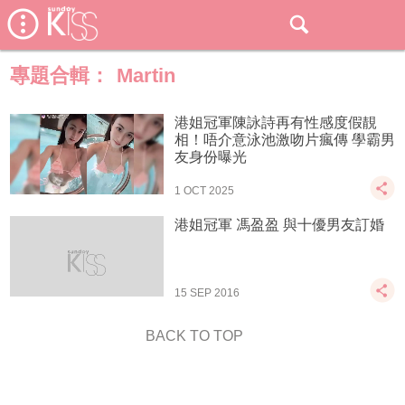
專題合輯：
Martin
港姐冠軍陳詠詩再有性感度假靚
相！唔介意泳池激吻片瘋傳 學霸男
友身份曝光
1 OCT 2025
港姐冠軍 馮盈盈 與十優男友訂婚
15 SEP 2016
BACK TO TOP