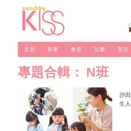
主頁
家事
教育
玩樂
育兒
專題合輯：
N班
沙田
生人