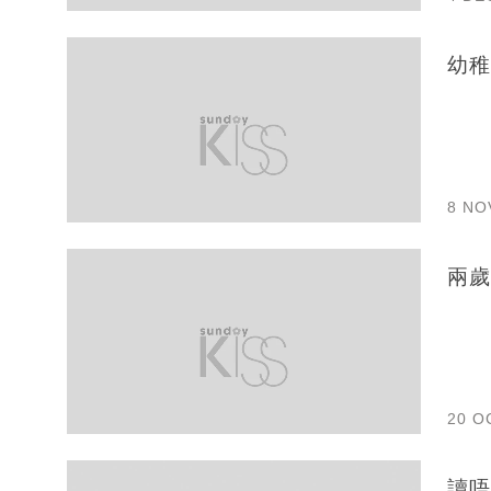
幼稚
8 NO
兩歲
20 O
讀唔