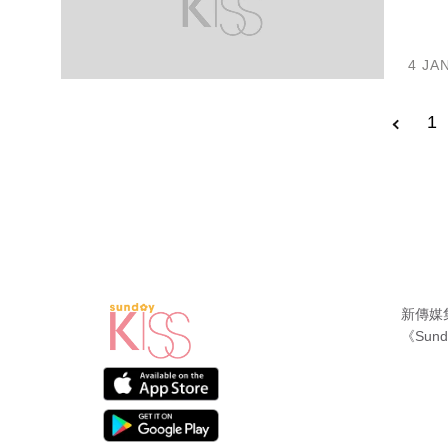
4 JA
1
新傳媒
《Sund