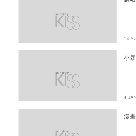
14 A
小暴
4 JA
漫畫