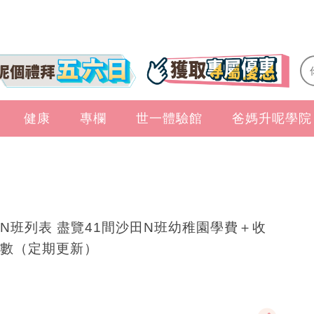
健康
專欄
世一體驗館
爸媽升呢學院
N班列表 盡覽41間沙田N班幼稚園學費＋收
數（定期更新）