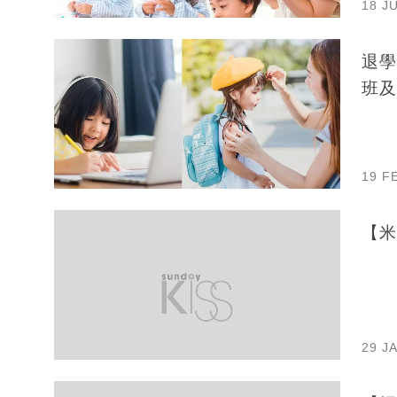
18 J
退學
班及
19 F
【米
29 J