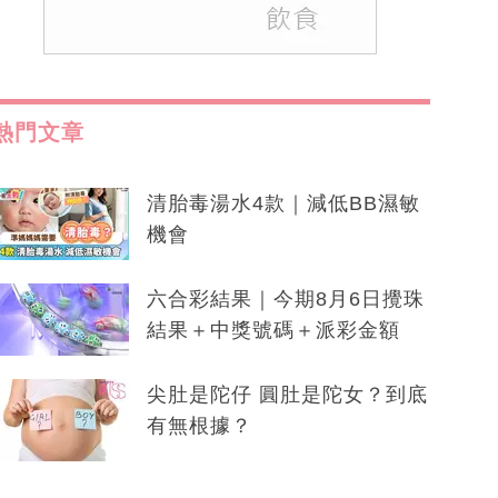
熱門文章
清胎毒湯水4款｜減低BB濕敏
機會
六合彩結果｜今期8月6日攪珠
結果＋中獎號碼＋派彩金額
尖肚是陀仔 圓肚是陀女？到底
有無根據？