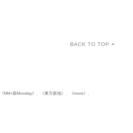
BACK TO TOP
《NM+新Monday》
、
《東方新地》
、
《more》
、