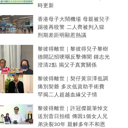
時更新
香港母子大鬧機場 母親被兒子
踢後再咬警 二人齊被判入獄
刑期差距明顯惹熱議
黎彼得離世｜黎彼得兒子黎樹
德開記招哽咽反擊傳聞 鍾志光
澄清2點 揭父子真實關係
黎彼得離世｜契仔黃宗澤低調
痛別契爺 多次低資助手術費
罕揭二人超越血緣父子情
黎彼得離世｜許冠傑親筆悼文
送別昔日拍檔 傳因1個女人兄
弟決裂30年 親解多年不和恩