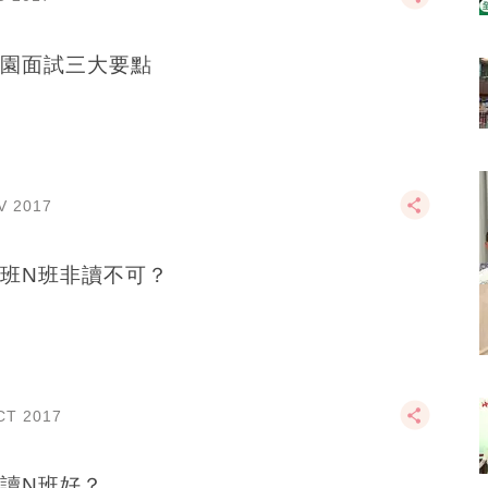
園面試三大要點
V 2017
班N班非讀不可？
CT 2017
讀N班好？