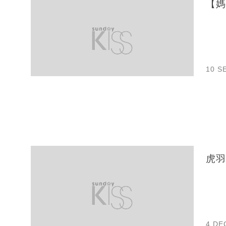
【媽
10 S
虎羽
4 DE