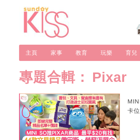
主頁
家事
教育
玩樂
育兒
專題合輯：
Pixar
MI
卡位