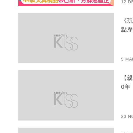
12 D
《玩
點歷
5 MA
【親
0年
23 N