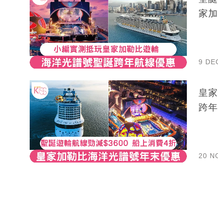
家加
9 DE
皇家
跨年
20 N