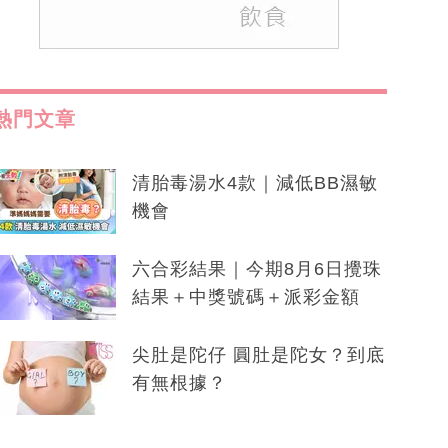
熱門文章
清胎毒湯水4款｜減低BB濕敏
機會
六合彩結果｜今期8月6日攪珠
結果＋中獎號碼＋派彩金額
尖肚是陀仔 圓肚是陀女？到底
有無根據？