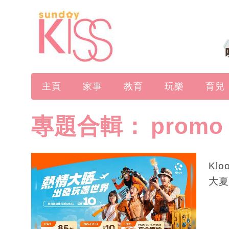
主頁
家事
教育
玩樂
育兒
專題合輯：
promo
Klo
大夏