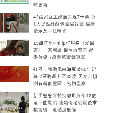
時更新
43歲家庭主婦痛失近7千萬 靠
1人提點終醒覺被騙報警 騙徒
指示及手法曝光
15歲童星Philip仔現身《愛回
家》一家團聚 揭名校背景 品
學兼優 7歲奪芭蕾舞冠軍
打風｜強颱風白海豚破65年紀
錄 2區將飆升至38度 天文台預
測有新低壓區：密切監察
新手爸爸牙醫突離世終年42歲
遺下龍鳳胎 遺孀憶老公最後求
救警號：遺憾沒聽懂