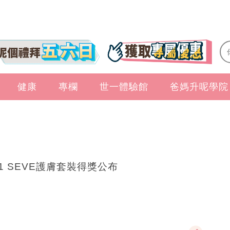
健康
專欄
世一體驗館
爸媽升呢學院
11 SEVE護膚套裝得獎公布