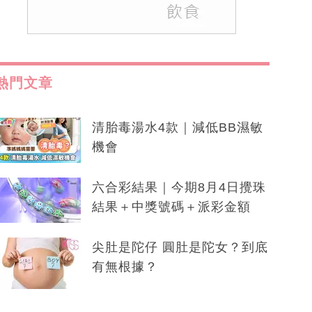
熱門文章
清胎毒湯水4款｜減低BB濕敏
機會
六合彩結果｜今期8月4日攪珠
結果＋中獎號碼＋派彩金額
尖肚是陀仔 圓肚是陀女？到底
有無根據？