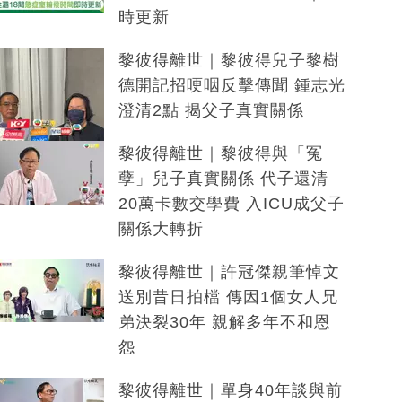
時更新
黎彼得離世｜黎彼得兒子黎樹
德開記招哽咽反擊傳聞 鍾志光
澄清2點 揭父子真實關係
黎彼得離世｜黎彼得與「冤
孽」兒子真實關係 代子還清
20萬卡數交學費 入ICU成父子
關係大轉折
黎彼得離世｜許冠傑親筆悼文
送別昔日拍檔 傳因1個女人兄
弟決裂30年 親解多年不和恩
怨
黎彼得離世｜單身40年談與前