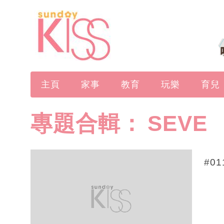
主頁
家事
教育
玩樂
育兒
專題合輯：
SEVE
#0