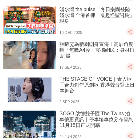
淺水灣 the pulse｜冬日樂園登陸
淺水灣 全港首棵「最趣怪聖誕樹」
現身
10 DEC 2025
張曦雯為新劇瞓身宣傳！高炒角度
曬「無敵A4腰」震撼網民：身材Fi
t到爆！
17 SEP 2025
THE STAGE OF VOICE｜素人歌
手合力創作原創歌 香港聲音登上日
本舞台
2 SEP 2025
SOGO 啟德雙子匯 The Twins 泊
車優惠資訊｜停車場車位分布查詢
11月15日正式開幕
24 JUN 2025