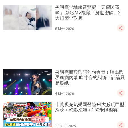
炎明熹坐地錄音驚揭「天價咪高
峰」 新歌MV隱藏「身世密碼」2
大細節全對應
8 MAY 2026
炎明熹新歌歌詞句句有骨！唱出臨
界瘋癲內幕 暗寸合約糾紛：評論只
是廢紙
4 MAY 2026
十萬呎充氣樂園登陸+4大必玩巨型
滑梯＋幻影泡泡＋150米障礙賽
11 DEC 2025