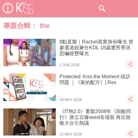
專題合輯：
the
8點直樂｜Rachel真實身份曝光 曾
參選港姐兼任KOL 18歲遭男導演
恐嚇經歷曝光
2 JUN 2026
Protected: Kiss the Moment 採訪
問題 ｜《家的配方》| Rex
28 MAY 2026
《IT狗2.0》重製2008年《與敵同
行》唐立言爆seed名場面 再次致
敬大台引熱議
12 MAY 2026