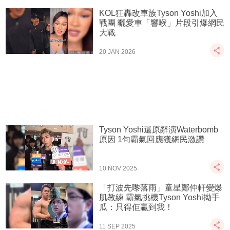
KOL狂轟改車族Tyson Yoshi加入
戰團 曬愛車「響喉」片段引爆網民
大戰
20 JAN 2026
Tyson Yoshi還原辭演Waterbomb
原因 1句霸氣回應獲網民激讚
10 NOV 2025
「打波先嚟落雨」童星鄭仲軒變爆
肌教練 霸氣挑機Tyson Yoshi拗手
瓜：只得佢贏到我！
11 SEP 2025