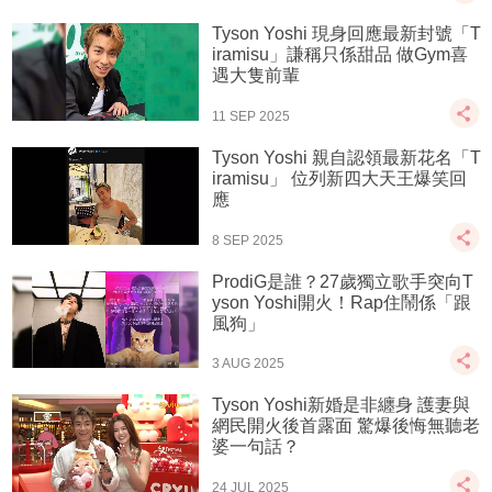
Tyson Yoshi 現身回應最新封號「T
iramisu」謙稱只係甜品 做Gym喜
遇大隻前輩
11 SEP 2025
Tyson Yoshi 親自認領最新花名「T
iramisu」 位列新四大天王爆笑回
應
8 SEP 2025
ProdiG是誰？27歲獨立歌手突向T
yson Yoshi開火！Rap住鬧係「跟
風狗」
3 AUG 2025
Tyson Yoshi新婚是非纏身 護妻與
網民開火後首露面 驚爆後悔無聽老
婆一句話？
24 JUL 2025