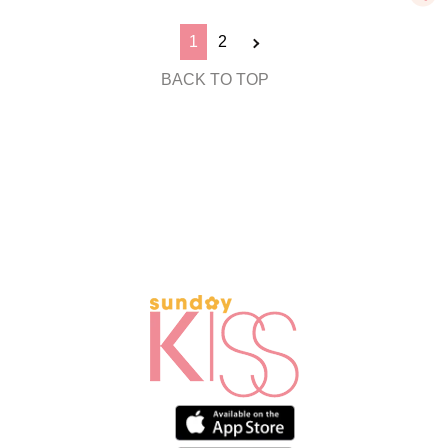
1
2
BACK TO TOP