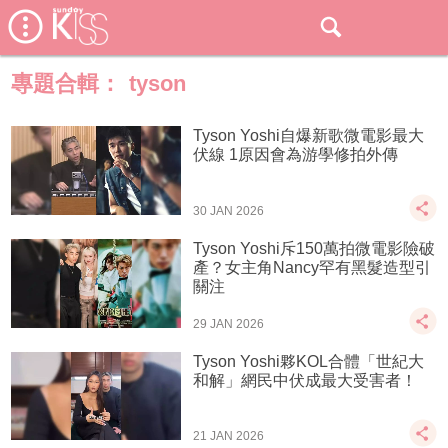
專題合輯：
tyson
Tyson Yoshi自爆新歌微電影最大
伏線 1原因會為游學修拍外傳
30 JAN 2026
Tyson Yoshi斥150萬拍微電影險破
產？女主角Nancy罕有黑髮造型引
關注
29 JAN 2026
Tyson Yoshi夥KOL合體「世紀大
和解」網民中伏成最大受害者！
21 JAN 2026