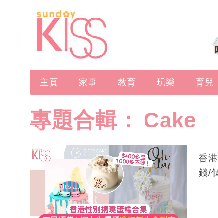
主頁
家事
教育
玩樂
育兒
專題合輯：
Cake
香港
錢/