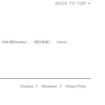
BACK TO TOP
《NM+新Monday》
、
《東方新地》
、
《more》
、
/
/
Contacts
Disclaimer
Privacy Policy