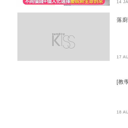
14 J
落廚
17 A
[教
18 A