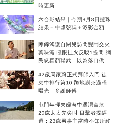
時更新
六合彩結果｜今期8月8日攪珠
結果＋中獎號碼＋派彩金額
陳錦鴻護自閉兒訪問變鬧交火
藥味濃 瞪眼扯火反駁1提問 網
民怒轟顏聯武：以為落口供
42歲周家蔚正式拜師入門 徒
弟中排行第10 跪地斟茶過程
曝光：多謝師傅
屯門年輕夫婦海中遇溺命危
20歲太太先尖叫 目擊者揭經
過：23歲男事主當時不知所終