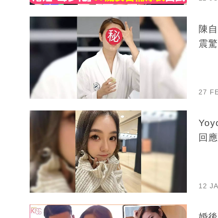
陳自
震驚
27 F
Yo
回應
12 J
婚後