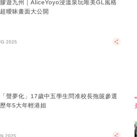
膠遊九州｜AliceYoyo浸溫泉玩唯美GL風格
超曖昧畫面大公開
UG 2025
「聲夢化」17歲中五學生問准校長拖篋參選
歷年5大年輕港姐
UN 2025