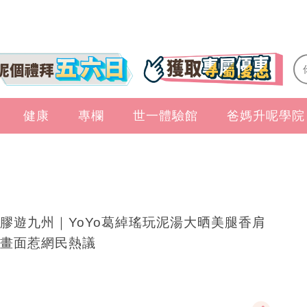
健康
專欄
世一體驗館
爸媽升呢學院
膠遊九州｜YoYo葛綽瑤玩泥湯大晒美腿香肩
畫面惹網民熱議