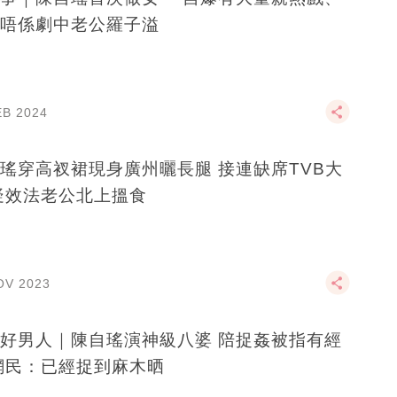
唔係劇中老公羅子溢
EB 2024
瑤穿高衩裙現身廣州曬長腿 接連缺席TVB大
疑效法老公北上搵食
OV 2023
男人｜陳自瑤演神級八婆 陪捉姦被指有經
驗 網民：已經捉到麻木晒