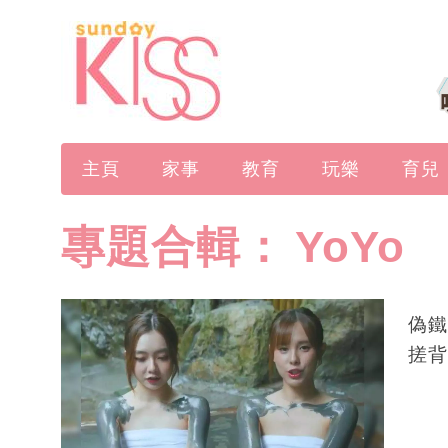
主頁
家事
教育
玩樂
育兒
專題合輯：
YoYo
偽鐵
搓背