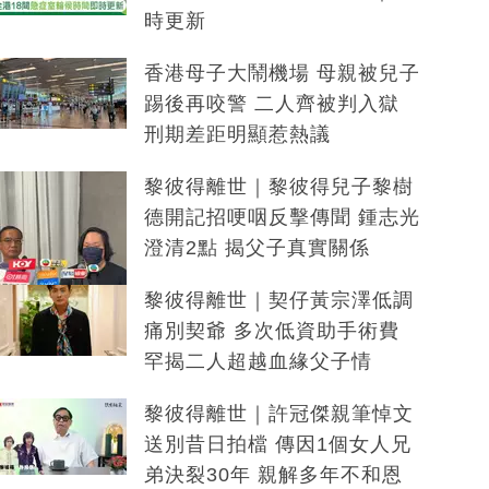
時更新
香港母子大鬧機場 母親被兒子
踢後再咬警 二人齊被判入獄
刑期差距明顯惹熱議
黎彼得離世｜黎彼得兒子黎樹
德開記招哽咽反擊傳聞 鍾志光
澄清2點 揭父子真實關係
黎彼得離世｜契仔黃宗澤低調
痛別契爺 多次低資助手術費
罕揭二人超越血緣父子情
黎彼得離世｜許冠傑親筆悼文
送別昔日拍檔 傳因1個女人兄
弟決裂30年 親解多年不和恩