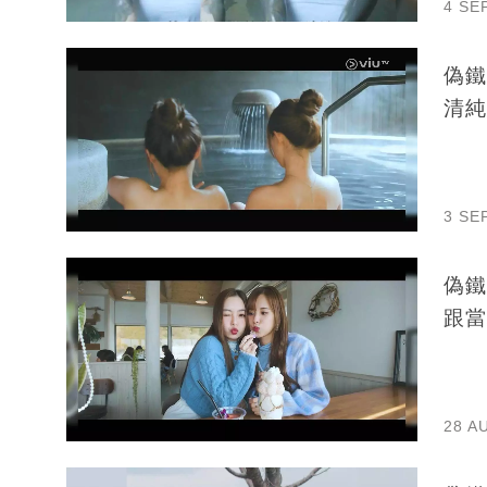
4 SE
偽鐵
清純
3 SE
偽鐵
跟當
28 A