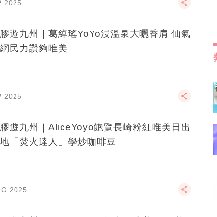
P 2025
膠遊九州｜葛綽瑤YoYo浸溫泉大曬香肩 仙氣
網民力讚夠唯美
P 2025
膠遊九州｜AliceYoyo飽覽長崎粉紅唯美日出
地「焚火達人」學炒咖啡豆
UG 2025