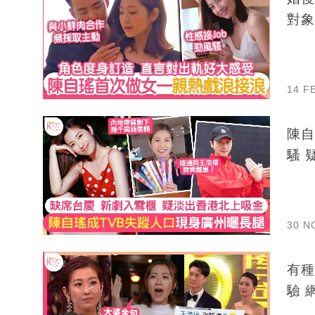
對象
14 F
陳自
騷 
30 N
有種好