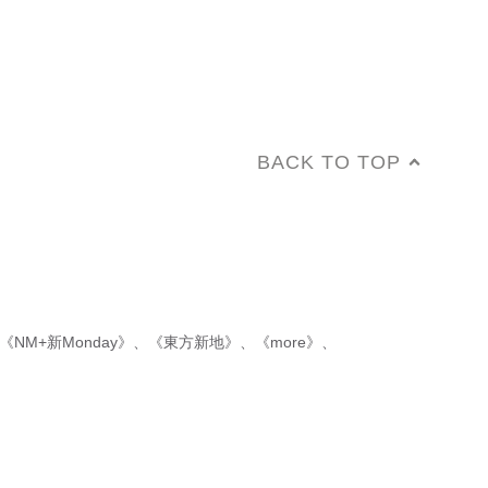
BACK TO TOP
《NM+新Monday》
、
《東方新地》
、
《more》
、