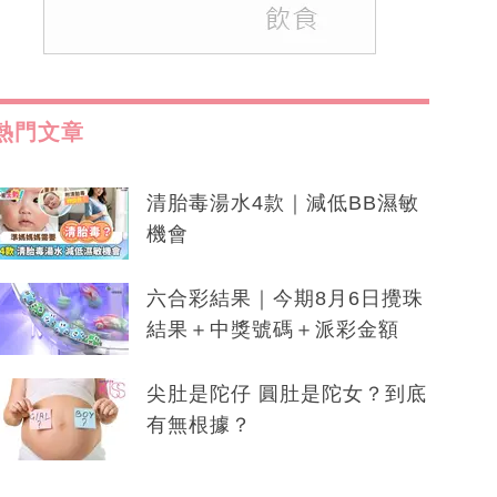
熱門文章
清胎毒湯水4款｜減低BB濕敏
機會
六合彩結果｜今期8月6日攪珠
結果＋中獎號碼＋派彩金額
尖肚是陀仔 圓肚是陀女？到底
有無根據？