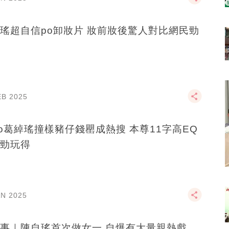
瑤超自信po卸妝片 妝前妝後驚人對比網民勁
EB 2025
yo葛綽瑤撞樣豬仔錢罌成熱搜 本尊11字高EQ
勁玩得
AN 2025
事｜陳自瑤首次做女一 自爆有大量親熱戲、