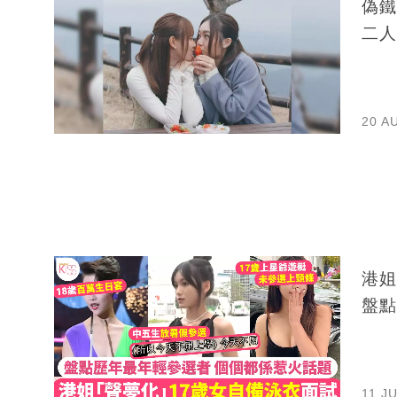
偽鐵
二人
20 A
港姐
盤點
11 J