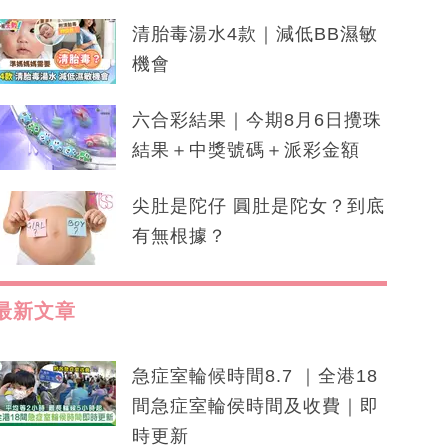
清胎毒湯水4款｜減低BB濕敏
機會
六合彩結果｜今期8月6日攪珠
結果＋中獎號碼＋派彩金額
尖肚是陀仔 圓肚是陀女？到底
有無根據？
最新文章
急症室輪候時間8.7 ｜全港18
間急症室輪侯時間及收費｜即
時更新