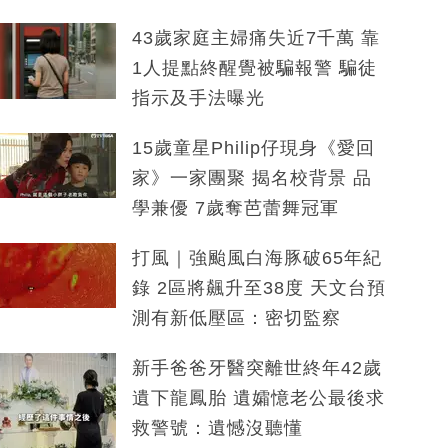
43歲家庭主婦痛失近7千萬 靠
1人提點終醒覺被騙報警 騙徒
指示及手法曝光
15歲童星Philip仔現身《愛回
家》一家團聚 揭名校背景 品
學兼優 7歲奪芭蕾舞冠軍
打風｜強颱風白海豚破65年紀
錄 2區將飆升至38度 天文台預
測有新低壓區：密切監察
新手爸爸牙醫突離世終年42歲
遺下龍鳳胎 遺孀憶老公最後求
救警號：遺憾沒聽懂