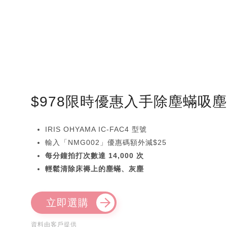
$978限時優惠入手除塵蟎吸
IRIS OHYAMA IC-FAC4 型號
輸入「NMG002」優惠碼額外減$25
每分鐘拍打次數達 14,000 次
輕鬆清除床褥上的塵蟎、灰塵
立即選購
資料由客戶提供