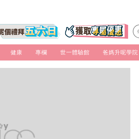
健康
專欄
世一體驗館
爸媽升呢學院