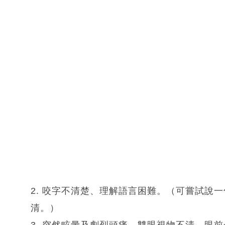
2. 咬字不清楚、理解語言困難。（可嘗試說
清。）
3. 突然眩暈及劇烈頭痛，雙眼視物不清，眼