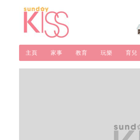
主頁
家事
教育
玩樂
育兒