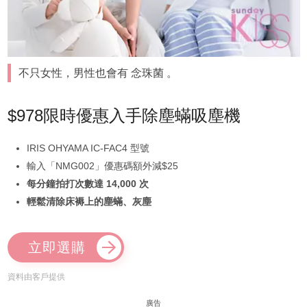
不只女性，男性也會有 念珠菌 。
$978限時優惠入手除塵蟎吸塵機
IRIS OHYAMA IC-FAC4 型號
輸入「NMG002」優惠碼額外減$25
每分鐘拍打次數達 14,000 次
輕鬆清除床褥上的塵蟎、灰塵
立即選購
資料由客戶提供
廣告