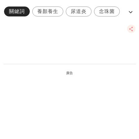
關鍵詞
養顏養生
尿道炎
念珠菌
陰道炎
廣告