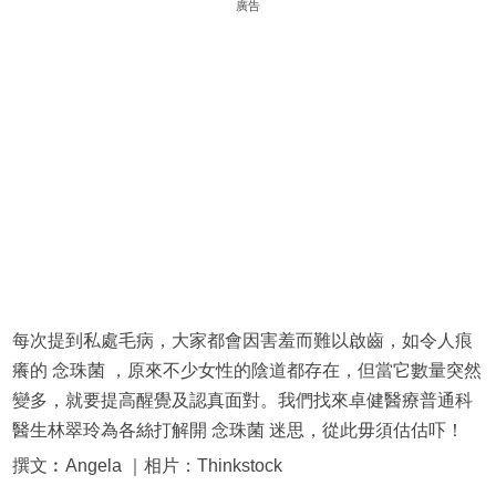
廣告
每次提到私處毛病，大家都會因害羞而難以啟齒，如令人痕
癢的 念珠菌 ，原來不少女性的陰道都存在，但當它數量突然
變多，就要提高醒覺及認真面對。我們找來卓健醫療普通科
醫生林翠玲為各絲打解開 念珠菌 迷思，從此毋須估估吓！
撰文︰Angela ｜相片：Thinkstock