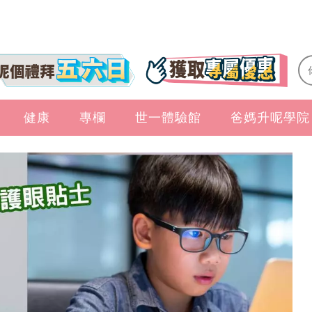
健康
專欄
世一體驗館
爸媽升呢學院