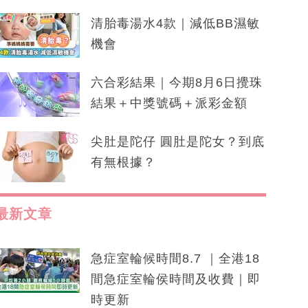
清胎毒湯水4款｜減低BB濕敏
機會
六合彩結果｜今期8月6日攪珠
結果＋中獎號碼＋派彩金額
尖肚是陀仔 圓肚是陀女？到底
有無根據？
最新文章
急症室輪候時間8.7 ｜全港18
間急症室輪侯時間及收費｜即
時更新