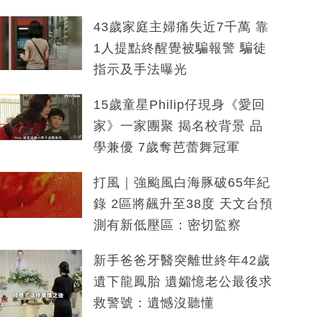
43歲家庭主婦痛失近7千萬 靠
1人提點終醒覺被騙報警 騙徒
指示及手法曝光
15歲童星Philip仔現身《愛回
家》一家團聚 揭名校背景 品
學兼優 7歲奪芭蕾舞冠軍
打風｜強颱風白海豚破65年紀
錄 2區將飆升至38度 天文台預
測有新低壓區：密切監察
新手爸爸牙醫突離世終年42歲
遺下龍鳳胎 遺孀憶老公最後求
救警號：遺憾沒聽懂