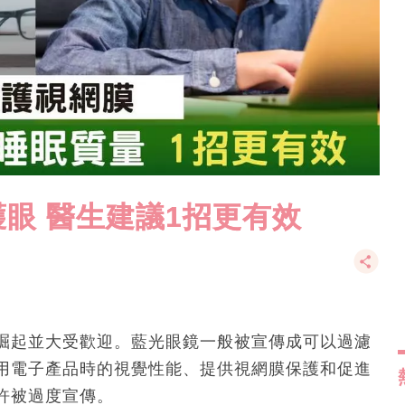
眼 醫生建議1招更有效
崛起並大受歡迎。藍光眼鏡一般被宣傳成可以過濾
用電子產品時的視覺性能、提供視網膜保護和促進
許被過度宣傳。