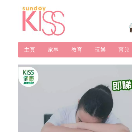
主頁
家事
教育
玩樂
育兒