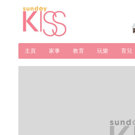
主頁
家事
教育
玩樂
育兒