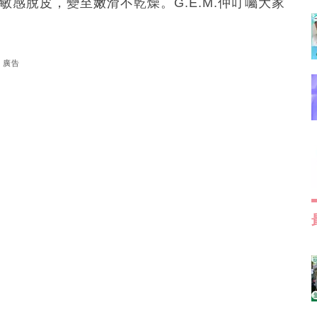
感脫皮，變至嫩滑不乾燥。G.E.M.仲叮囑大家
廣告