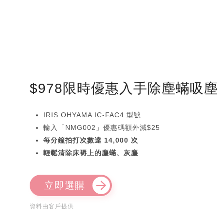
$978限時優惠入手除塵蟎吸
IRIS OHYAMA IC-FAC4 型號
輸入「NMG002」優惠碼額外減$25
每分鐘拍打次數達 14,000 次
輕鬆清除床褥上的塵蟎、灰塵
立即選購
資料由客戶提供