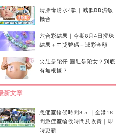
清胎毒湯水4款｜減低BB濕敏
機會
六合彩結果｜今期8月4日攪珠
結果＋中獎號碼＋派彩金額
尖肚是陀仔 圓肚是陀女？到底
有無根據？
最新文章
急症室輪候時間8.5 ｜全港18
間急症室輪侯時間及收費｜即
時更新