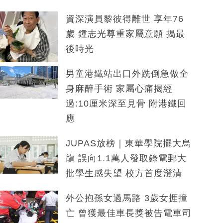
資深演員黎彼得離世 享年76
歲 鍾志光尊重家屬意願 揭最
後時光
男童港鐵站出口外跣倒急做全
身麻醉手術 家屬心痛揭經
過:10厘米深至見骨 附港鐵回
應
JUPAS放榜｜東華學院擺大烏
龍 誤向1.1萬人發取錄電郵大
批學生感失望 校方首度澄清
外公抱孫女過馬路 3歲女捱撞
亡 曾獲最佳車長獎被告電車司