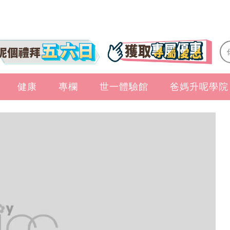
健康
專欄
世一體驗館
爸媽升呢學院