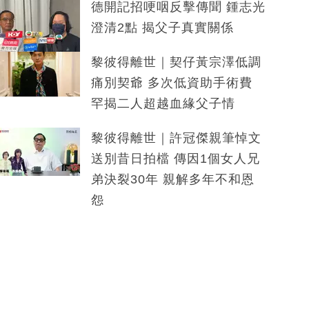
德開記招哽咽反擊傳聞 鍾志光
澄清2點 揭父子真實關係
黎彼得離世｜契仔黃宗澤低調
痛別契爺 多次低資助手術費
罕揭二人超越血緣父子情
黎彼得離世｜許冠傑親筆悼文
送別昔日拍檔 傳因1個女人兄
弟決裂30年 親解多年不和恩
怨