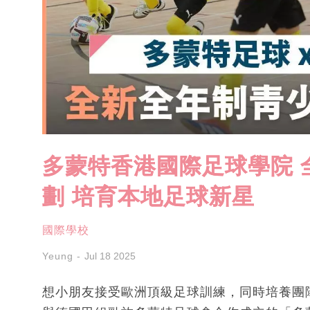
多蒙特香港國際足球學院 
劃 培育本地足球新星
國際學校
Yeung
Jul 18 2025
想小朋友接受歐洲頂級足球訓練，同時培養團