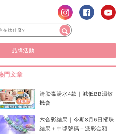
品牌活動
熱門文章
清胎毒湯水4款｜減低BB濕敏
機會
六合彩結果｜今期8月6日攪珠
結果＋中獎號碼＋派彩金額