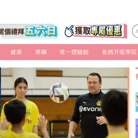
健康
專欄
世一體驗館
爸媽升呢學院