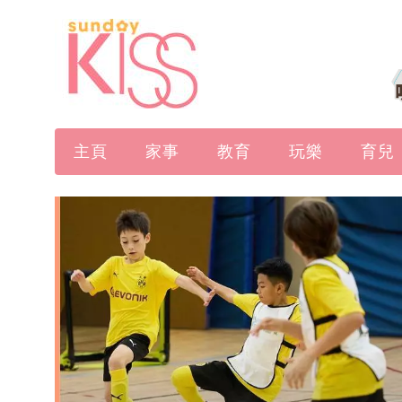
主頁
家事
教育
玩樂
育兒