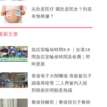
尖肚是陀仔 圓肚是陀女？到底
有無根據？
最新文章
急症室輪候時間8.6 ｜全港18
間急症室輪侯時間及收費｜即
時更新
香港母子大鬧機場 母親被兒子
踢後再咬警 二人齊被判入獄
刑期差距明顯惹熱議
黎彼得離世｜黎彼得兒子黎樹